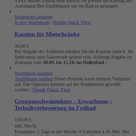
Vicky Müller-Toùssa
Bitte kaufen Sie jeweils am Kurstag am
Automaten Ihre Eintrittskarte um ins Bad zu gelangen.
Warenkorb ansehen
In den Warenkorb
/
Details
Quick View
Kaution für Mietschränke
50,00
€
Bei Abgabe der Schlüssel erhalten Sie die Kaution zurück. Ihr
Spint muss zum Saisonende geleert sein. Achtung Abgabe im
Zeitraum vom
30.09. bis 15.10. im Hallenbad
!
Warenkorb ansehen
Ausführung wählen
Dieses Produkt weist mehrere Varianten
auf. Die Optionen können auf der Produktseite gewählt
werden
/
Details
Quick View
Gruppenschwimmkurs – Erwachsene –
Technikverbesserung im Freibad
150,00
€
inkl. MwSt.
Kursdauer: 2 Tage in der Woche, 6 Einheiten à 45 Min. Der