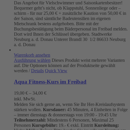
Das Angebot für Vielschwimmer und Saisonkartenbesitzer!
Bequemer geht’s nicht, ob Klappstuhl, Sonnenliege oder –
schirm - für nur 25,00 € + zusätzliche Kaution von 50,00 € in
der Saison, sind sämtliche Badeutensilien im eigenen
Mietschrank bestens aufgehoben. Bitte mit der
Buchungsbestätigung beim Bäderpersonal im Freibad melden.
Dort wird Ihnen der Schlüssel übergeben. Stadtwerke
Neuburg a. d. Donau
Unterer Brandl 30 1/2
86633 Neuburg
a. d. Donau
Warenkorb ansehen
Ausführung wählen
Dieses Produkt weist mehrere Varianten
auf. Die Optionen können auf der Produktseite gewählt
werden
/
Details
Quick View
Aqua Fitness-Kurs im Freibad
19,00
€
–
34,00
€
inkl. MwSt.
Melden Sie sich gerne an, wenn Sie Ihr Her-Kreislaufsystem
stärken wollen.
Kursdauer:
45 Minuten, 4 Einheiten in Folge
– immer dienstags & donnerstags von 19:00 - 19:45 Uhr
Teilnehmerzahl:
Mindestens 6 Personen, Maximal 25
Personen
Kursgebühr:
19.- € exkl. Eintritt
Kursleitung: