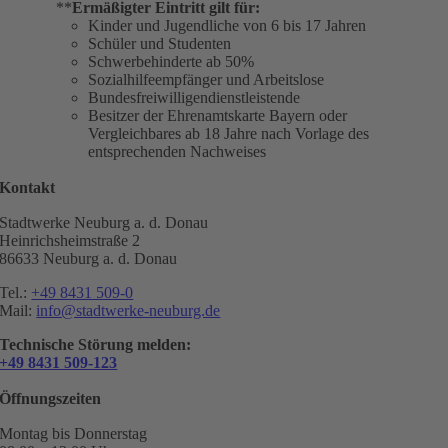
**
Ermäßigter Eintritt gilt für:
Kinder und Jugendliche von 6 bis 17 Jahren
Schüler und Studenten
Schwerbehinderte ab 50%
Sozialhilfeempfänger und Arbeitslose
Bundesfreiwilligendienstleistende
Besitzer der Ehrenamtskarte Bayern oder
Vergleichbares ab 18 Jahre nach Vorlage des
entsprechenden Nachweises
Kontakt
Stadtwerke Neuburg a. d. Donau
Heinrichsheimstraße 2
86633 Neuburg a. d. Donau
Tel.:
+49 8431 509-0
Mail:
info@stadtwerke-neuburg.de
Technische Störung melden:
+49 8431 509-123
Öffnungszeiten
Montag bis Donnerstag