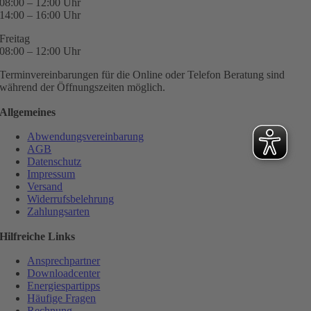
08:00 – 12:00 Uhr
14:00 – 16:00 Uhr
Freitag
08:00 – 12:00 Uhr
Terminvereinbarungen für die Online oder Telefon Beratung sind
während der Öffnungszeiten möglich.
Allgemeines
Abwendungsvereinbarung
AGB
Datenschutz
Impressum
Versand
Widerrufsbelehrung
Zahlungsarten
Hilfreiche Links
Ansprechpartner
Downloadcenter
Energiespartipps
Häufige Fragen
Rechnung