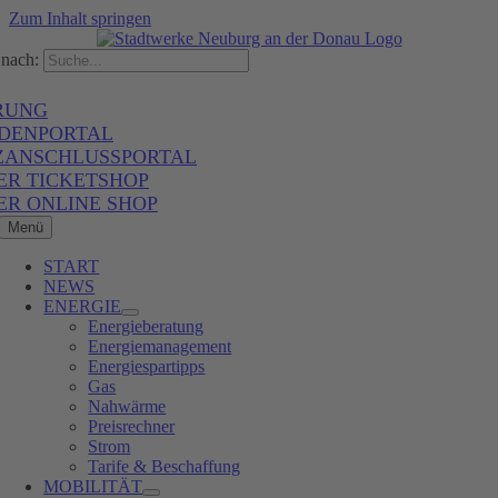
Zum Inhalt springen
nach:
RUNG
DENPORTAL
ZANSCHLUSSPORTAL
ER TICKETSHOP
ER ONLINE SHOP
Menü
START
NEWS
ENERGIE
Energieberatung
Energiemanagement
Energiespartipps
Gas
Nahwärme
Preisrechner
Strom
Tarife & Beschaffung
MOBILITÄT