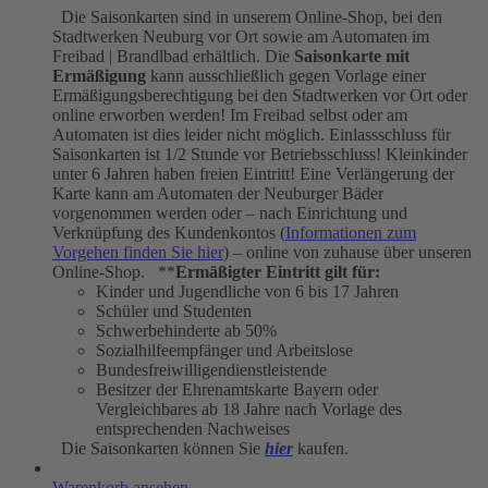
Die Saisonkarten sind in unserem Online-Shop, bei den
Stadtwerken Neuburg vor Ort sowie am Automaten im
Freibad | Brandlbad erhältlich. Die
Saisonkarte mit
Ermäßigung
kann ausschließlich gegen Vorlage einer
Ermäßigungsberechtigung bei den Stadtwerken vor Ort oder
online erworben werden! Im Freibad selbst oder am
Automaten ist dies leider nicht möglich. Einlassschluss für
Saisonkarten ist 1/2 Stunde vor Betriebsschluss! Kleinkinder
unter 6 Jahren haben freien Eintritt! Eine Verlängerung der
Karte kann am Automaten der Neuburger Bäder
vorgenommen werden oder – nach Einrichtung und
Verknüpfung des Kundenkontos (
Informationen zum
Vorgehen finden Sie hier
) – online von zuhause über unseren
Online-Shop. **
Ermäßigter Eintritt gilt für:
Kinder und Jugendliche von 6 bis 17 Jahren
Schüler und Studenten
Schwerbehinderte ab 50%
Sozialhilfeempfänger und Arbeitslose
Bundesfreiwilligendienstleistende
Besitzer der Ehrenamtskarte Bayern oder
Vergleichbares ab 18 Jahre nach Vorlage des
entsprechenden Nachweises
Die Saisonkarten können Sie
hier
kaufen.
Warenkorb ansehen