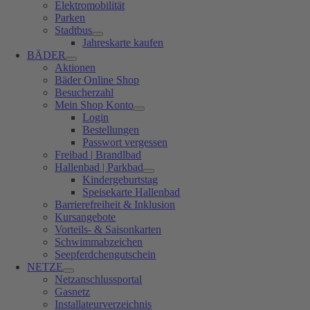
Elektromobilität
Parken
Stadtbus
Jahreskarte kaufen
BÄDER
Aktionen
Bäder Online Shop
Besucherzahl
Mein Shop Konto
Login
Bestellungen
Passwort vergessen
Freibad | Brandlbad
Hallenbad | Parkbad
Kindergeburtstag
Speisekarte Hallenbad
Barrierefreiheit & Inklusion
Kursangebote
Vorteils- & Saisonkarten
Schwimmabzeichen
Seepferdchengutschein
NETZE
Netzanschlussportal
Gasnetz
Installateurverzeichnis