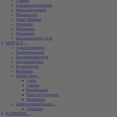
Gasnetz
Installateurverzeichnis
Messstellenbetrieb
Planauskunft
Smart Metering
Stromnetz
Wärmenetz
Wassernetz
Informationstool §14a
SERVICE
Ausschreibungen
Bauherrenmappe
Baustellenübersicht
Downloadcenter
Kundenportal
Rechnung
Online Shop
Login
Adresse
Bestellungen
Passwort vergessen
Warenkorb
Zählerstandserfassung
Anleitung
KARRIERE