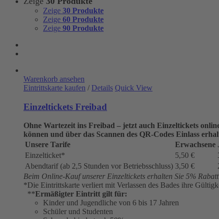
Zeige
30 Produkte
Zeige
30 Produkte
Zeige
60 Produkte
Zeige
90 Produkte
Warenkorb ansehen
Eintrittskarte kaufen
/
Details
Quick View
Einzeltickets Freibad
Ohne Wartezeit ins Freibad – jetzt auch Einzeltickets onli
können und über das Scannen des QR-Codes Einlass erhal
Unsere Tarife
Erwachsene
Einzelticket*
5,50 €
Abendtarif (ab 2,5 Stunden vor Betriebsschluss)
3,50 €
Beim Online-Kauf unserer Einzeltickets erhalten Sie 5% Rabatt a
*Die Eintrittskarte verliert mit Verlassen des Bades ihre Gültigk
**
Ermäßigter Eintritt gilt für:
Kinder und Jugendliche von 6 bis 17 Jahren
Schüler und Studenten