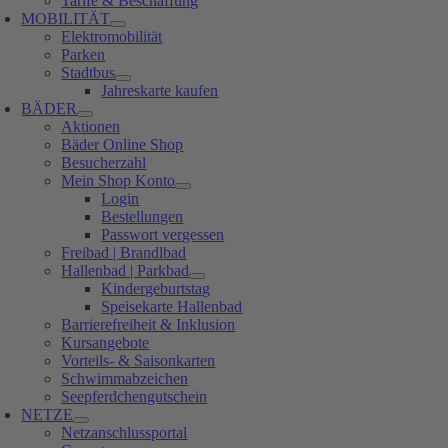
Tarife & Beschaffung
MOBILITÄT
Elektromobilität
Parken
Stadtbus
Jahreskarte kaufen
BÄDER
Aktionen
Bäder Online Shop
Besucherzahl
Mein Shop Konto
Login
Bestellungen
Passwort vergessen
Freibad | Brandlbad
Hallenbad | Parkbad
Kindergeburtstag
Speisekarte Hallenbad
Barrierefreiheit & Inklusion
Kursangebote
Vorteils- & Saisonkarten
Schwimmabzeichen
Seepferdchengutschein
NETZE
Netzanschlussportal