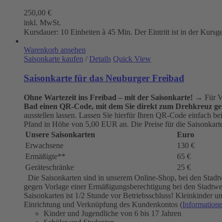
250,00
€
inkl. MwSt.
Kursdauer: 10 Einheiten à 45 Min. Der Eintritt ist in der Kursg
Warenkorb ansehen
Saisonkarte kaufen
/
Details
Quick View
Saisonkarte für das Neuburger Freibad
Ohne Wartezeit ins Freibad – mit der Saisonkarte!
→ Für Vi
Bad einen QR-Code, mit dem Sie direkt zum Drehkreuz ge
ausstellen lassen. Lassen Sie hierfür Ihren QR-Code einfach b
Pfand in Höhe von 5,00 EUR an. Die Preise für die Saisonkarten
Unsere Saisonkarten
Euro
Erwachsene
130 €
Ermäßigte**
65 €
Geräteschränke
25 €
Die Saisonkarten sind in unserem Online-Shop, bei den Stadt
gegen Vorlage einer Ermäßigungsberechtigung bei den Stadtwerk
Saisonkarten ist 1/2 Stunde vor Betriebsschluss! Kleinkinder
Einrichtung und Verknüpfung des Kundenkontos (
Information
Kinder und Jugendliche von 6 bis 17 Jahren