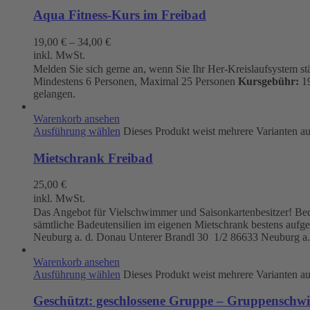
Aqua Fitness-Kurs im Freibad
19,00
€
–
34,00
€
inkl. MwSt.
Melden Sie sich gerne an, wenn Sie Ihr Her-Kreislaufsystem s
Mindestens 6 Personen, Maximal 25 Personen
Kursgebühr:
19
gelangen.
Warenkorb ansehen
Ausführung wählen
Dieses Produkt weist mehrere Varianten a
Mietschrank Freibad
25,00
€
inkl. MwSt.
Das Angebot für Vielschwimmer und Saisonkartenbesitzer! Beque
sämtliche Badeutensilien im eigenen Mietschrank bestens aufg
Neuburg a. d. Donau
Unterer Brandl 30 1/2
86633 Neuburg a.
Warenkorb ansehen
Ausführung wählen
Dieses Produkt weist mehrere Varianten a
Geschützt: geschlossene Gruppe – Gruppenschw