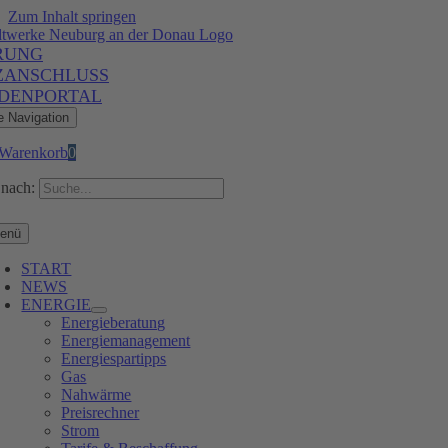
Zum Inhalt springen
RUNG
ZANSCHLUSS
DENPORTAL
e Navigation
Warenkorb
0
nach:
enü
START
NEWS
ENERGIE
Energieberatung
Energiemanagement
Energiespartipps
Gas
Nahwärme
Preisrechner
Strom