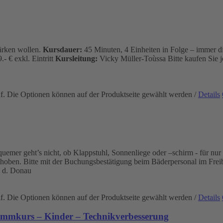
tärken wollen.
Kursdauer:
45 Minuten, 4 Einheiten in Folge – immer d
.- € exkl. Eintritt
Kursleitung:
Vicky Müller-Toùssa
Bitte kaufen Sie 
uf. Die Optionen können auf der Produktseite gewählt werden
/
Details
mer geht’s nicht, ob Klappstuhl, Sonnenliege oder –schirm - für nur 2
ehoben. Bitte mit der Buchungsbestätigung beim Bäderpersonal im Frei
 d. Donau
uf. Die Optionen können auf der Produktseite gewählt werden
/
Details
immkurs – Kinder – Technikverbesserung