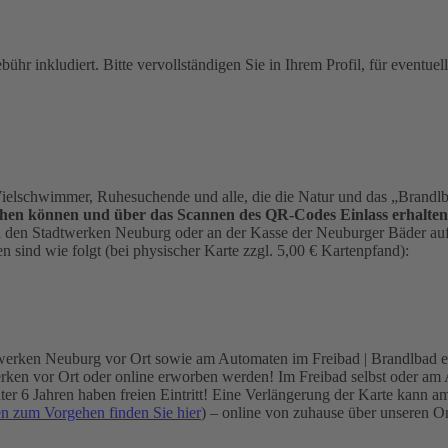
ebühr inkludiert. Bitte vervollständigen Sie in Ihrem Profil, für eventu
elschwimmer, Ruhesuchende und alle, die die Natur und das „Brandl
hen können und über das Scannen des QR-Codes Einlass erhalten
ei den Stadtwerken Neuburg oder an der Kasse der Neuburger Bäder auf 
 sind wie folgt (bei physischer Karte zzgl. 5,00 € Kartenpfand):
werken Neuburg vor Ort sowie am Automaten im Freibad | Brandlbad er
en vor Ort oder online erworben werden! Im Freibad selbst oder am Aut
 unter 6 Jahren haben freien Eintritt! Eine Verlängerung der Karte k
en zum Vorgehen finden Sie hier
) – online von zuhause über unseren 