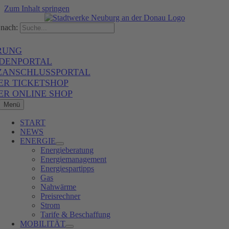
Zum Inhalt springen
nach:
RUNG
DENPORTAL
ZANSCHLUSSPORTAL
ER TICKETSHOP
ER ONLINE SHOP
Menü
START
NEWS
ENERGIE
Energieberatung
Energiemanagement
Energiespartipps
Gas
Nahwärme
Preisrechner
Strom
Tarife & Beschaffung
MOBILITÄT