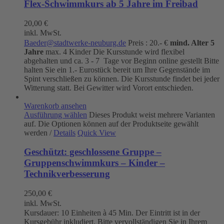
Flex-Schwimmkurs ab 5 Jahre im Freibad
20,00
€
inkl. MwSt.
Baeder@stadtwerke-neuburg.de
Preis : 20.- €
mind. Alter 5
Jahre
max. 4 Kinder Die Kursstunde wird flexibel
abgehalten und ca. 3 - 7 Tage vor Beginn online gestellt Bitte
halten Sie ein 1.- Eurostück bereit um Ihre Gegenstände im
Spint verschließen zu können. Die Kursstunde findet bei jeder
Witterung statt. Bei Gewitter wird Vorort entschieden.
Warenkorb ansehen
Ausführung wählen
Dieses Produkt weist mehrere Varianten
auf. Die Optionen können auf der Produktseite gewählt
werden
/
Details
Quick View
Geschützt: geschlossene Gruppe –
Gruppenschwimmkurs – Kinder –
Technikverbesserung
250,00
€
inkl. MwSt.
Kursdauer: 10 Einheiten à 45 Min. Der Eintritt ist in der
Kursgebühr inkludiert. Bitte vervollständigen Sie in Ihrem