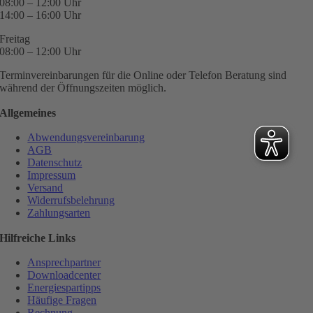
08:00 – 12:00 Uhr
14:00 – 16:00 Uhr
Freitag
08:00 – 12:00 Uhr
Terminvereinbarungen für die Online oder Telefon Beratung sind
während der Öffnungszeiten möglich.
Allgemeines
Abwendungsvereinbarung
AGB
Datenschutz
Impressum
Versand
Widerrufsbelehrung
Zahlungsarten
Hilfreiche Links
Ansprechpartner
Downloadcenter
Energiespartipps
Häufige Fragen
Rechnung