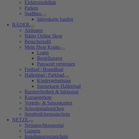
Elektromobilität
Parken
Stadtbus
Jahreskarte kaufen
BÄDER
Aktionen
Bäder Online Shop
Besucherzahl
Mein Shop Konto
Login
Bestellungen
Passwort vergessen
Freibad | Brandlbad
Hallenbad | Parkbad
Kindergeburtstag
Speisekarte Hallenbad
Barrierefreiheit & Inklusion
Kursangebote
Vorteils- & Saisonkarten
Schwimmabzeichen
Seepferdchengutschein
NETZE
Netzanschlussportal
Gasnetz
Installateurverzeichnis