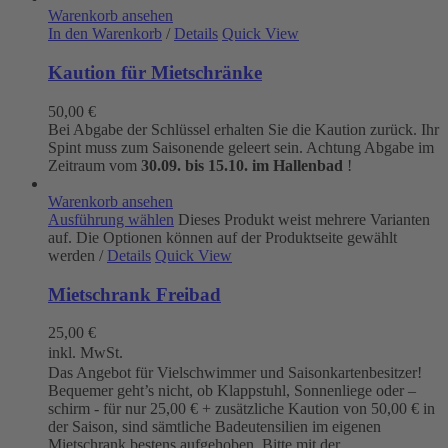
Warenkorb ansehen
In den Warenkorb
/
Details
Quick View
Kaution für Mietschränke
50,00
€
Bei Abgabe der Schlüssel erhalten Sie die Kaution zurück. Ihr
Spint muss zum Saisonende geleert sein. Achtung Abgabe im
Zeitraum vom
30.09. bis 15.10. im Hallenbad
!
Warenkorb ansehen
Ausführung wählen
Dieses Produkt weist mehrere Varianten
auf. Die Optionen können auf der Produktseite gewählt
werden
/
Details
Quick View
Mietschrank Freibad
25,00
€
inkl. MwSt.
Das Angebot für Vielschwimmer und Saisonkartenbesitzer!
Bequemer geht’s nicht, ob Klappstuhl, Sonnenliege oder –
schirm - für nur 25,00 € + zusätzliche Kaution von 50,00 € in
der Saison, sind sämtliche Badeutensilien im eigenen
Mietschrank bestens aufgehoben. Bitte mit der