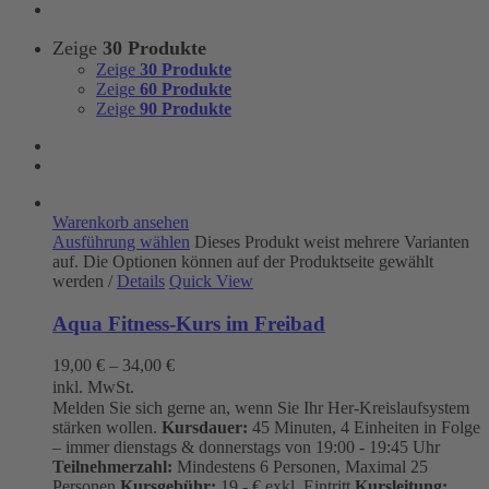
Zeige
30 Produkte
Zeige
30 Produkte
Zeige
60 Produkte
Zeige
90 Produkte
Warenkorb ansehen
Ausführung wählen
Dieses Produkt weist mehrere Varianten
auf. Die Optionen können auf der Produktseite gewählt
werden
/
Details
Quick View
Aqua Fitness-Kurs im Freibad
19,00
€
–
34,00
€
inkl. MwSt.
Melden Sie sich gerne an, wenn Sie Ihr Her-Kreislaufsystem
stärken wollen.
Kursdauer:
45 Minuten, 4 Einheiten in Folge
– immer dienstags & donnerstags von 19:00 - 19:45 Uhr
Teilnehmerzahl:
Mindestens 6 Personen, Maximal 25
Personen
Kursgebühr:
19.- € exkl. Eintritt
Kursleitung: