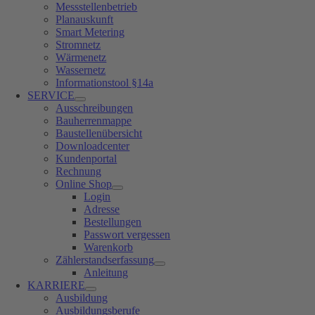
Messstellenbetrieb
Planauskunft
Smart Metering
Stromnetz
Wärmenetz
Wassernetz
Informationstool §14a
SERVICE
Ausschreibungen
Bauherrenmappe
Baustellenübersicht
Downloadcenter
Kundenportal
Rechnung
Online Shop
Login
Adresse
Bestellungen
Passwort vergessen
Warenkorb
Zählerstandserfassung
Anleitung
KARRIERE
Ausbildung
Ausbildungsberufe