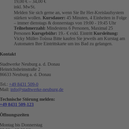
19,00
€
–
34,00
€
inkl. MwSt.
Melden Sie sich gerne an, wenn Sie Ihr Her-Kreislaufsystem
stärken wollen.
Kursdauer:
45 Minuten, 4 Einheiten in Folge
– immer dienstags & donnerstags von 19:00 - 19:45 Uhr
Teilnehmerzahl:
Mindestens 6 Personen, Maximal 25
Personen
Kursgebühr:
19.- € exkl. Eintritt
Kursleitung:
Vicky Müller-Toùssa
Bitte kaufen Sie jeweils am Kurstag am
Automaten Ihre Eintrittskarte um ins Bad zu gelangen.
Kontakt
Stadtwerke Neuburg a. d. Donau
Heinrichsheimstraße 2
86633 Neuburg a. d. Donau
Tel.:
+49 8431 509-0
Mail:
info@stadtwerke-neuburg.de
Technische Störung melden:
+49 8431 509-123
Öffnungszeiten
Montag bis Donnerstag