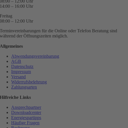
08:00 – 12:00 Uhr
14:00 – 16:00 Uhr
Freitag
08:00 – 12:00 Uhr
Terminvereinbarungen für die Online oder Telefon Beratung sind
während der Öffnungszeiten möglich.
Allgemeines
Abwendungsvereinbarung
AGB
Datenschutz
Impressum
Versand
Widerrufsbelehrung
Zahlungsarten
Hilfreiche Links
Ansprechpartner
Downloadcenter
Energiespartipps
Häufige Fragen
Rechnung