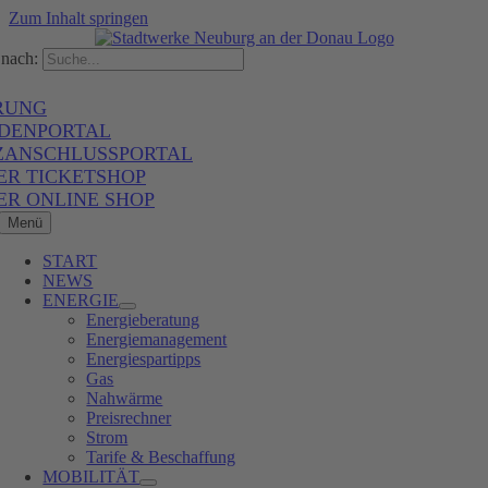
Zum Inhalt springen
nach:
RUNG
DENPORTAL
ZANSCHLUSSPORTAL
ER TICKETSHOP
ER ONLINE SHOP
Menü
START
NEWS
ENERGIE
Energieberatung
Energiemanagement
Energiespartipps
Gas
Nahwärme
Preisrechner
Strom
Tarife & Beschaffung
MOBILITÄT