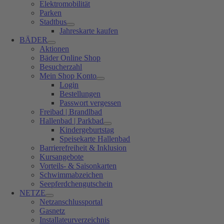
Elektromobilität
Parken
Stadtbus
Jahreskarte kaufen
BÄDER
Aktionen
Bäder Online Shop
Besucherzahl
Mein Shop Konto
Login
Bestellungen
Passwort vergessen
Freibad | Brandlbad
Hallenbad | Parkbad
Kindergeburtstag
Speisekarte Hallenbad
Barrierefreiheit & Inklusion
Kursangebote
Vorteils- & Saisonkarten
Schwimmabzeichen
Seepferdchengutschein
NETZE
Netzanschlussportal
Gasnetz
Installateurverzeichnis