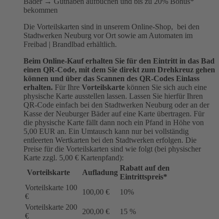
Bäder → Guthaben aufbuchen und bis zu 20% Bonus*
bekommen
Die Vorteilskarten sind in unserem Online-Shop, bei den
Stadtwerken Neuburg vor Ort sowie am Automaten im
Freibad | Brandlbad erhältlich.
Beim Online-Kauf erhalten Sie für den Eintritt in das Bad
einen QR-Code, mit dem Sie direkt zum Drehkreuz gehen
können und über das Scannen des QR-Codes Einlass
erhalten.
Für Ihre
Vorteilskarte
können Sie sich auch eine
physische Karte ausstellen lassen. Lassen Sie hierfür Ihren
QR-Code einfach bei den Stadtwerken Neuburg oder an der
Kasse der Neuburger Bäder auf eine Karte übertragen. Für
die physische Karte fällt dann noch ein Pfand in Höhe von
5,00 EUR an. Ein Umtausch kann nur bei vollständig
entleerten Wertkarten bei den Stadtwerken erfolgen. Die
Preise für die Vorteilskarten sind wie folgt (bei physischer
Karte zzgl. 5,00 € Kartenpfand):
Rabatt auf den
Vorteilskarte
Aufladung
Eintrittspreis*
Vorteilskarte 100
100,00 €
10%
€
Vorteilskarte 200
200,00 €
15 %
€