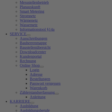
Messstellenbetrieb
Planauskunft
Smart Metering
Stromnetz
Wärmenetz
Wassernetz
Informationstool §14a
SERVICE
Ausschreibungen
Bauherrenmappe
Baustellenübersicht
Downloadcenter
Kundenportal
Rechnung
Online Shop
Login
Adresse
Bestellungen
Passwort vergessen
Warenkorb
Zählerstandserfassung
Anleitung
KARRIERE
Ausbildung
Ausbildungsberufe