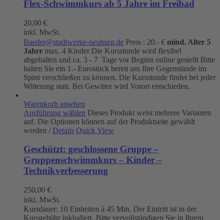
Flex-Schwimmkurs ab 5 Jahre im Freibad
20,00
€
inkl. MwSt.
Baeder@stadtwerke-neuburg.de
Preis : 20.- €
mind. Alter 5
Jahre
max. 4 Kinder Die Kursstunde wird flexibel
abgehalten und ca. 3 - 7 Tage vor Beginn online gestellt Bitte
halten Sie ein 1.- Eurostück bereit um Ihre Gegenstände im
Spint verschließen zu können. Die Kursstunde findet bei jeder
Witterung statt. Bei Gewitter wird Vorort entschieden.
Warenkorb ansehen
Ausführung wählen
Dieses Produkt weist mehrere Varianten
auf. Die Optionen können auf der Produktseite gewählt
werden
/
Details
Quick View
Geschützt: geschlossene Gruppe –
Gruppenschwimmkurs – Kinder –
Technikverbesserung
250,00
€
inkl. MwSt.
Kursdauer: 10 Einheiten à 45 Min. Der Eintritt ist in der
Kursgebühr inkludiert. Bitte vervollständigen Sie in Ihrem