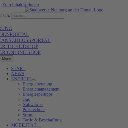
Zum Inhalt springen
nach:
RUNG
DENPORTAL
ZANSCHLUSSPORTAL
ER TICKETSHOP
ER ONLINE SHOP
Menü
START
NEWS
ENERGIE
Energieberatung
Energiemanagement
Energiespartipps
Gas
Nahwärme
Preisrechner
Strom
Tarife & Beschaffung
MOBILITÄT