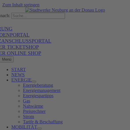
Zum Inhalt springen
nach:
RUNG
DENPORTAL
ZANSCHLUSSPORTAL
ER TICKETSHOP
ER ONLINE SHOP
Menü
START
NEWS
ENERGIE
Energieberatung
Energiemanagement
Energiespartipps
Gas
Nahwärme
Preisrechner
Strom
Tarife & Beschaffung
MOBILITÄT