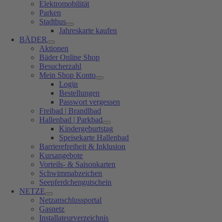
Elektromobilität
Parken
Stadtbus
Jahreskarte kaufen
BÄDER
Aktionen
Bäder Online Shop
Besucherzahl
Mein Shop Konto
Login
Bestellungen
Passwort vergessen
Freibad | Brandlbad
Hallenbad | Parkbad
Kindergeburtstag
Speisekarte Hallenbad
Barrierefreiheit & Inklusion
Kursangebote
Vorteils- & Saisonkarten
Schwimmabzeichen
Seepferdchengutschein
NETZE
Netzanschlussportal
Gasnetz
Installateurverzeichnis