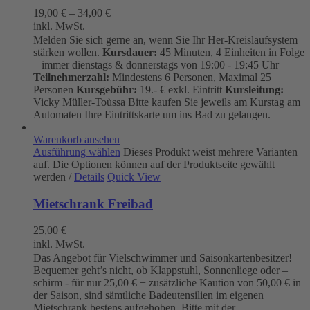
19,00
€
–
34,00
€
inkl. MwSt.
Melden Sie sich gerne an, wenn Sie Ihr Her-Kreislaufsystem
stärken wollen.
Kursdauer:
45 Minuten, 4 Einheiten in Folge
– immer dienstags & donnerstags von 19:00 - 19:45 Uhr
Teilnehmerzahl:
Mindestens 6 Personen, Maximal 25
Personen
Kursgebühr:
19.- € exkl. Eintritt
Kursleitung:
Vicky Müller-Toùssa
Bitte kaufen Sie jeweils am Kurstag am
Automaten Ihre Eintrittskarte um ins Bad zu gelangen.
Warenkorb ansehen
Ausführung wählen
Dieses Produkt weist mehrere Varianten
auf. Die Optionen können auf der Produktseite gewählt
werden
/
Details
Quick View
Mietschrank Freibad
25,00
€
inkl. MwSt.
Das Angebot für Vielschwimmer und Saisonkartenbesitzer!
Bequemer geht’s nicht, ob Klappstuhl, Sonnenliege oder –
schirm - für nur 25,00 € + zusätzliche Kaution von 50,00 € in
der Saison, sind sämtliche Badeutensilien im eigenen
Mietschrank bestens aufgehoben. Bitte mit der