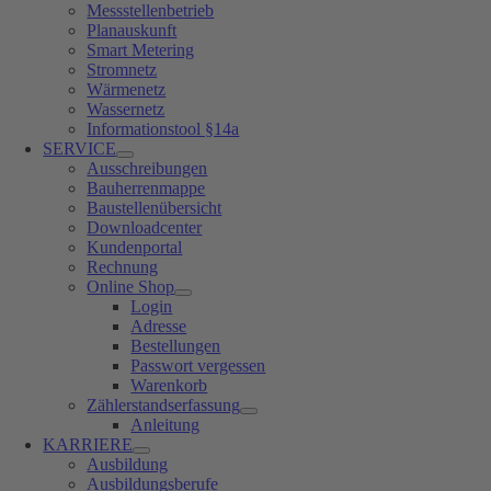
Messstellenbetrieb
Planauskunft
Smart Metering
Stromnetz
Wärmenetz
Wassernetz
Informationstool §14a
SERVICE
Ausschreibungen
Bauherrenmappe
Baustellenübersicht
Downloadcenter
Kundenportal
Rechnung
Online Shop
Login
Adresse
Bestellungen
Passwort vergessen
Warenkorb
Zählerstandserfassung
Anleitung
KARRIERE
Ausbildung
Ausbildungsberufe