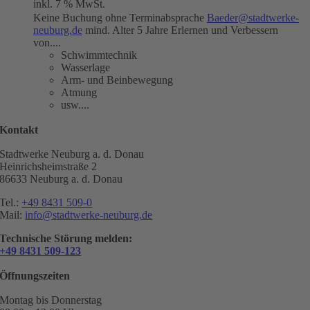
inkl. 7 % MwSt.
Keine Buchung ohne Terminabsprache
Baeder@stadtwerke-
neuburg.de
mind. Alter 5 Jahre Erlernen und Verbessern
von....
Schwimmtechnik
Wasserlage
Arm- und Beinbewegung
Atmung
usw....
Kontakt
Stadtwerke Neuburg a. d. Donau
Heinrichsheimstraße 2
86633 Neuburg a. d. Donau
Tel.:
+49 8431 509-0
Mail:
info@stadtwerke-neuburg.de
Technische Störung melden:
+49 8431 509-123
Öffnungszeiten
Montag bis Donnerstag