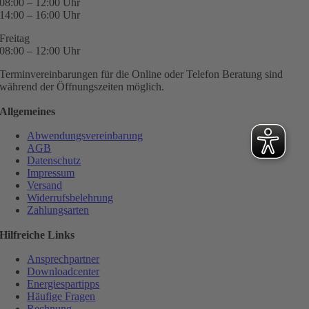
08:00 – 12:00 Uhr
14:00 – 16:00 Uhr
Freitag
08:00 – 12:00 Uhr
Terminvereinbarungen für die Online oder Telefon Beratung sind
während der Öffnungszeiten möglich.
Allgemeines
Abwendungsvereinbarung
AGB
Datenschutz
Impressum
Versand
Widerrufsbelehrung
Zahlungsarten
Hilfreiche Links
Ansprechpartner
Downloadcenter
Energiespartipps
Häufige Fragen
Rechnung