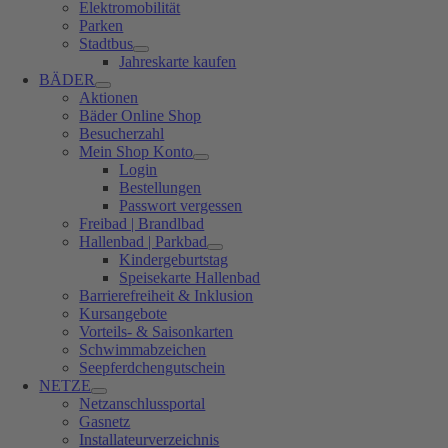
Elektromobilität
Parken
Stadtbus
Jahreskarte kaufen
BÄDER
Aktionen
Bäder Online Shop
Besucherzahl
Mein Shop Konto
Login
Bestellungen
Passwort vergessen
Freibad | Brandlbad
Hallenbad | Parkbad
Kindergeburtstag
Speisekarte Hallenbad
Barrierefreiheit & Inklusion
Kursangebote
Vorteils- & Saisonkarten
Schwimmabzeichen
Seepferdchengutschein
NETZE
Netzanschlussportal
Gasnetz
Installateurverzeichnis