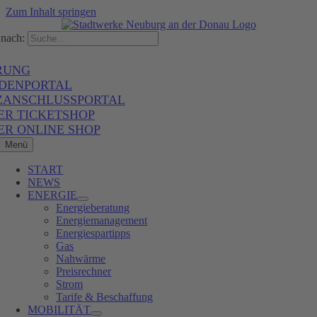
Zum Inhalt springen
nach:
RUNG
DENPORTAL
ZANSCHLUSSPORTAL
ER TICKETSHOP
ER ONLINE SHOP
Menü
START
NEWS
ENERGIE
Energieberatung
Energiemanagement
Energiespartipps
Gas
Nahwärme
Preisrechner
Strom
Tarife & Beschaffung
MOBILITÄT