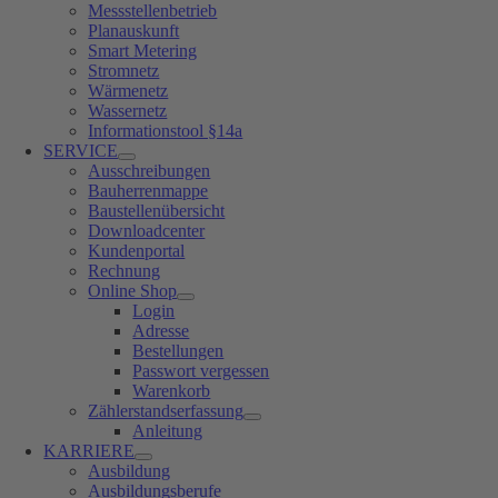
Messstellenbetrieb
Planauskunft
Smart Metering
Stromnetz
Wärmenetz
Wassernetz
Informationstool §14a
SERVICE
Ausschreibungen
Bauherrenmappe
Baustellenübersicht
Downloadcenter
Kundenportal
Rechnung
Online Shop
Login
Adresse
Bestellungen
Passwort vergessen
Warenkorb
Zählerstandserfassung
Anleitung
KARRIERE
Ausbildung
Ausbildungsberufe