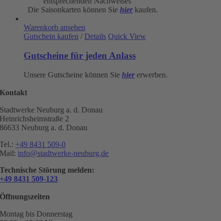
entsprechenden Nachweises
Die Saisonkarten können Sie
hier
kaufen.
Warenkorb ansehen
Gutschein kaufen
/
Details
Quick View
Gutscheine für jeden Anlass
Unsere Gutscheine können Sie
hier
erwerben.
Kontakt
Stadtwerke Neuburg a. d. Donau
Heinrichsheimstraße 2
86633 Neuburg a. d. Donau
Tel.:
+49 8431 509-0
Mail:
info@stadtwerke-neuburg.de
Technische Störung melden:
+49 8431 509-123
Öffnungszeiten
Montag bis Donnerstag