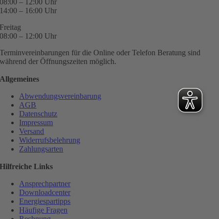
08:00 – 12:00 Uhr
14:00 – 16:00 Uhr
Freitag
08:00 – 12:00 Uhr
Terminvereinbarungen für die Online oder Telefon Beratung sind
während der Öffnungszeiten möglich.
Allgemeines
Abwendungsvereinbarung
AGB
Datenschutz
Impressum
Versand
Widerrufsbelehrung
Zahlungsarten
Hilfreiche Links
Ansprechpartner
Downloadcenter
Energiespartipps
Häufige Fragen
Rechnung