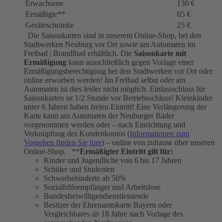
Erwachsene
130 €
Ermäßigte**
65 €
Geräteschränke
25 €
Die Saisonkarten sind in unserem Online-Shop, bei den
Stadtwerken Neuburg vor Ort sowie am Automaten im
Freibad | Brandlbad erhältlich. Die
Saisonkarte mit
Ermäßigung
kann ausschließlich gegen Vorlage einer
Ermäßigungsberechtigung bei den Stadtwerken vor Ort oder
online erworben werden! Im Freibad selbst oder am
Automaten ist dies leider nicht möglich. Einlassschluss für
Saisonkarten ist 1/2 Stunde vor Betriebsschluss! Kleinkinder
unter 6 Jahren haben freien Eintritt! Eine Verlängerung der
Karte kann am Automaten der Neuburger Bäder
vorgenommen werden oder – nach Einrichtung und
Verknüpfung des Kundenkontos (
Informationen zum
Vorgehen finden Sie hier
) – online von zuhause über unseren
Online-Shop. **
Ermäßigter Eintritt gilt für:
Kinder und Jugendliche von 6 bis 17 Jahren
Schüler und Studenten
Schwerbehinderte ab 50%
Sozialhilfeempfänger und Arbeitslose
Bundesfreiwilligendienstleistende
Besitzer der Ehrenamtskarte Bayern oder
Vergleichbares ab 18 Jahre nach Vorlage des