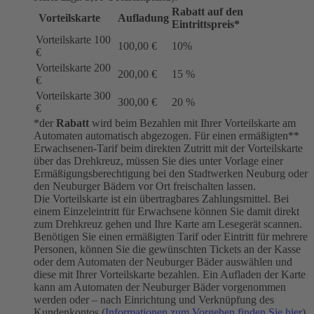
Rabatt auf den
Vorteilskarte
Aufladung
Eintrittspreis*
Vorteilskarte 100
100,00 €
10%
€
Vorteilskarte 200
200,00 €
15 %
€
Vorteilskarte 300
300,00 €
20 %
€
*der
Rabatt
wird beim Bezahlen mit Ihrer Vorteilskarte am
Automaten automatisch abgezogen. Für einen ermäßigten**
Erwachsenen-Tarif beim direkten Zutritt mit der Vorteilskarte
über das Drehkreuz, müssen Sie dies unter Vorlage einer
Ermäßigungsberechtigung bei den Stadtwerken Neuburg oder
den Neuburger Bädern vor Ort freischalten lassen.
Die Vorteilskarte ist ein übertragbares Zahlungsmittel. Bei
einem Einzeleintritt für Erwachsene können Sie damit direkt
zum Drehkreuz gehen und Ihre Karte am Lesegerät scannen.
Benötigen Sie einen ermäßigten Tarif oder Eintritt für mehrere
Personen, können Sie die gewünschten Tickets an der Kasse
oder dem Automaten der Neuburger Bäder auswählen und
diese mit Ihrer Vorteilskarte bezahlen. Ein Aufladen der Karte
kann am Automaten der Neuburger Bäder vorgenommen
werden oder – nach Einrichtung und Verknüpfung des
Kundenkontos (
Informationen zum Vorgehen finden Sie hier
)