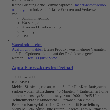
inkl. 7 % MwSt.
Keine Buchung ohne Terminabsprache
Baeder@stadtwerke-
neuburg.de
mind. Alter 5 Jahre Erlernen und Verbessern
von....
Schwimmtechnik
Wasserlage
Arm- und Beinbewegung
Atmung
usw....
Warenkorb ansehen
Ausführung wählen
Dieses Produkt weist mehrere Varianten
auf. Die Optionen können auf der Produktseite gewählt
werden
/
Details
Quick View
Aqua Fitness-Kurs im Freibad
19,00
€
–
34,00
€
inkl. MwSt.
Melden Sie sich gerne an, wenn Sie Ihr Her-Kreislaufsystem
stärken wollen.
Kursdauer:
45 Minuten, 4 Einheiten in Folge
– immer dienstags & donnerstags von 19:00 - 19:45 Uhr
Teilnehmerzahl:
Mindestens 6 Personen, Maximal 25
Personen
Kursgebühr:
19.- € exkl. Eintritt
Kursleitung:
Vicky Müller-Toùssa
Bitte kaufen Sie jeweils am Kurstag am