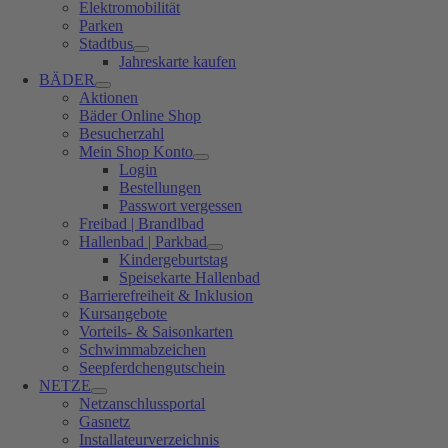
Elektromobilität
Parken
Stadtbus
Jahreskarte kaufen
BÄDER
Aktionen
Bäder Online Shop
Besucherzahl
Mein Shop Konto
Login
Bestellungen
Passwort vergessen
Freibad | Brandlbad
Hallenbad | Parkbad
Kindergeburtstag
Speisekarte Hallenbad
Barrierefreiheit & Inklusion
Kursangebote
Vorteils- & Saisonkarten
Schwimmabzeichen
Seepferdchengutschein
NETZE
Netzanschlussportal
Gasnetz
Installateurverzeichnis