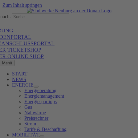
Zum Inhalt springen
nach:
RUNG
DENPORTAL
ZANSCHLUSSPORTAL
ER TICKETSHOP
ER ONLINE SHOP
Menü
START
NEWS
ENERGIE
Energieberatung
Energiemanagement
Energiespartipps
Gas
Nahwärme
Preisrechner
Strom
Tarife & Beschaffung
MOBILITÄT