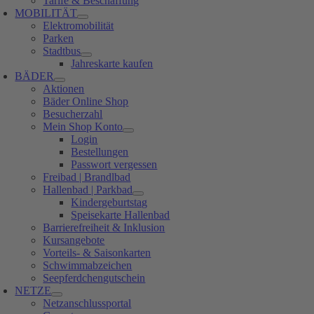
Tarife & Beschaffung
MOBILITÄT
Elektromobilität
Parken
Stadtbus
Jahreskarte kaufen
BÄDER
Aktionen
Bäder Online Shop
Besucherzahl
Mein Shop Konto
Login
Bestellungen
Passwort vergessen
Freibad | Brandlbad
Hallenbad | Parkbad
Kindergeburtstag
Speisekarte Hallenbad
Barrierefreiheit & Inklusion
Kursangebote
Vorteils- & Saisonkarten
Schwimmabzeichen
Seepferdchengutschein
NETZE
Netzanschlussportal