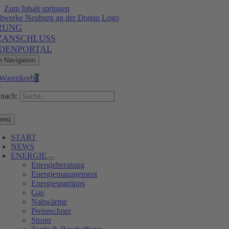
Zum Inhalt springen
RUNG
ZANSCHLUSS
DENPORTAL
e Navigation
Warenkorb
0
nach:
enü
START
NEWS
ENERGIE
Energieberatung
Energiemanagement
Energiespartipps
Gas
Nahwärme
Preisrechner
Strom