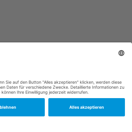
DVGW TSM gepr