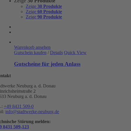
Zeige
30 Produkte
Zeige
30 Produkte
Zeige
60 Produkte
Zeige
90 Produkte
Warenkorb ansehen
Gutschein kaufen
/
Details
Quick View
Gutscheine für jeden Anlass
ntakt
adtwerke Neuburg a. d. Donau
inrichsheimstraße 2
633 Neuburg a. d. Donau
l.:
+49 8431 509-0
il:
info@stadtwerke-neuburg.de
chnische Störung melden:
9 8431 509-123