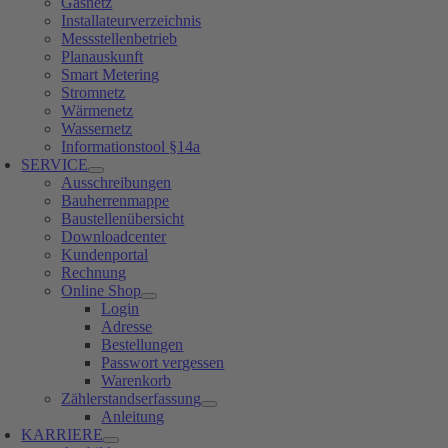
Gasnetz
Installateurverzeichnis
Messstellenbetrieb
Planauskunft
Smart Metering
Stromnetz
Wärmenetz
Wassernetz
Informationstool §14a
SERVICE
Ausschreibungen
Bauherrenmappe
Baustellenübersicht
Downloadcenter
Kundenportal
Rechnung
Online Shop
Login
Adresse
Bestellungen
Passwort vergessen
Warenkorb
Zählerstandserfassung
Anleitung
KARRIERE