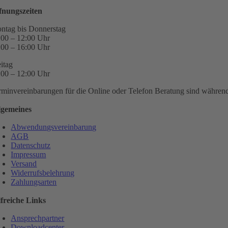
fnungszeiten
ntag bis Donnerstag
:00 – 12:00 Uhr
:00 – 16:00 Uhr
eitag
:00 – 12:00 Uhr
rminvereinbarungen für die Online oder Telefon Beratung sind während 
lgemeines
Abwendungsvereinbarung
AGB
Datenschutz
Impressum
Versand
Widerrufsbelehrung
Zahlungsarten
lfreiche Links
Ansprechpartner
Downloadcenter