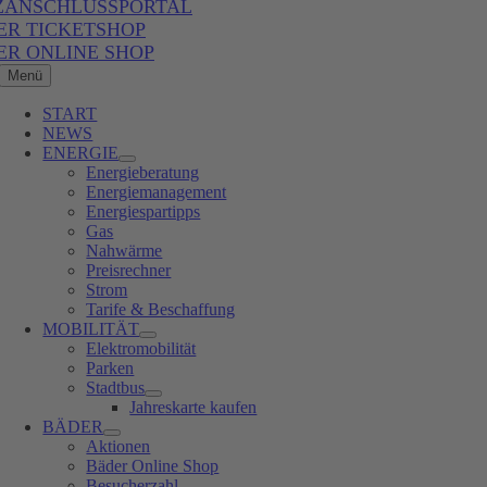
ZANSCHLUSSPORTAL
ER TICKETSHOP
ER ONLINE SHOP
Menü
START
NEWS
ENERGIE
Energieberatung
Energiemanagement
Energiespartipps
Gas
Nahwärme
Preisrechner
Strom
Tarife & Beschaffung
MOBILITÄT
Elektromobilität
Parken
Stadtbus
Jahreskarte kaufen
BÄDER
Aktionen
Bäder Online Shop
Besucherzahl