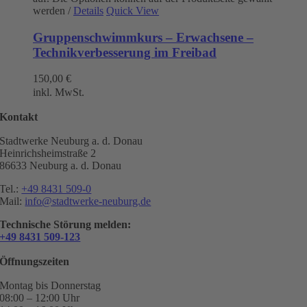
werden
/
Details
Quick View
Gruppenschwimmkurs – Erwachsene –
Technikverbesserung im Freibad
150,00
€
inkl. MwSt.
Kontakt
Stadtwerke Neuburg a. d. Donau
Heinrichsheimstraße 2
86633 Neuburg a. d. Donau
Tel.:
+49 8431 509-0
Mail:
info@stadtwerke-neuburg.de
Technische Störung melden:
+49 8431 509-123
Öffnungszeiten
Montag bis Donnerstag
08:00 – 12:00 Uhr