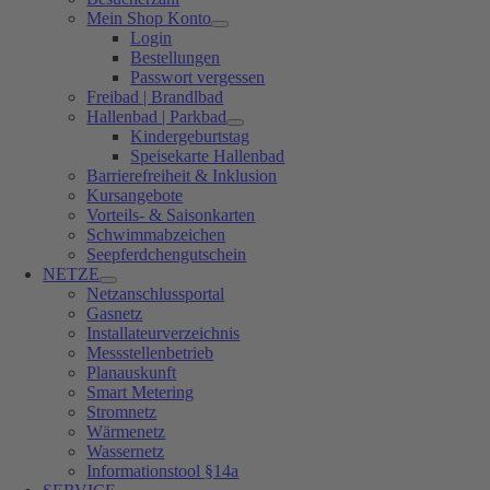
Mein Shop Konto
Login
Bestellungen
Passwort vergessen
Freibad | Brandlbad
Hallenbad | Parkbad
Kindergeburtstag
Speisekarte Hallenbad
Barrierefreiheit & Inklusion
Kursangebote
Vorteils- & Saisonkarten
Schwimmabzeichen
Seepferdchengutschein
NETZE
Netzanschlussportal
Gasnetz
Installateurverzeichnis
Messstellenbetrieb
Planauskunft
Smart Metering
Stromnetz
Wärmenetz
Wassernetz
Informationstool §14a