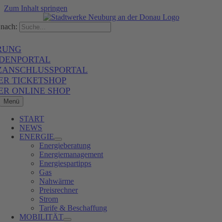
Zum Inhalt springen
nach:
RUNG
DENPORTAL
ZANSCHLUSSPORTAL
ER TICKETSHOP
ER ONLINE SHOP
Menü
START
NEWS
ENERGIE
Energieberatung
Energiemanagement
Energiespartipps
Gas
Nahwärme
Preisrechner
Strom
Tarife & Beschaffung
MOBILITÄT