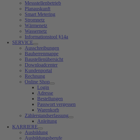
Messstellenbetrieb
Planauskunft
Smart Metering
Stromnetz
Wärmenetz
Wassernetz
Informationstool §14a
SERVICE
Ausschreibungen
Bauherrenmappe
Baustellenübersicht
Downloadcenter
Kundenportal
Rechnung
Online Shop
Login
Adresse
Bestellungen
Passwort vergessen
Warenkorb
Zählerstandserfassung
Anleitung
KARRIERE
Ausbildung
Ausbildungsberufe