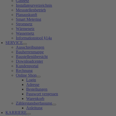
Gasnetz
Installateurverzeichnis
Messstellenbetrieb
Planauskunft
Smart Metering
Stromnetz
Wärmenetz
Wassernetz
Informationstool §14a
SERVICE
Ausschreibungen
Bauherrenmappe
Baustellenübersicht
Downloadcenter
Kundenportal
Rechnung
Online Shop
Login
Adresse
Bestellungen
Passwort vergessen
Warenkorb
Zählerstandserfassung
Anleitung
KARRIERE