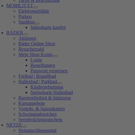
Tarife & Beschaffung
MOBILITÄT
Elektromobilität
Parken
Stadtbus
Jahreskarte kaufen
BÄDER
Aktionen
Bäder Online Shop
Besucherzahl
Mein Shop Konto
Login
Bestellungen
Passwort vergessen
Freibad | Brandlbad
Hallenbad | Parkbad
Kindergeburtstag
Speisekarte Hallenbad
Barrierefreiheit & Inklusion
Kursangebote
Vorteils- & Saisonkarten
Schwimmabzeichen
Seepferdchengutschein
NETZE
Netzanschlussportal