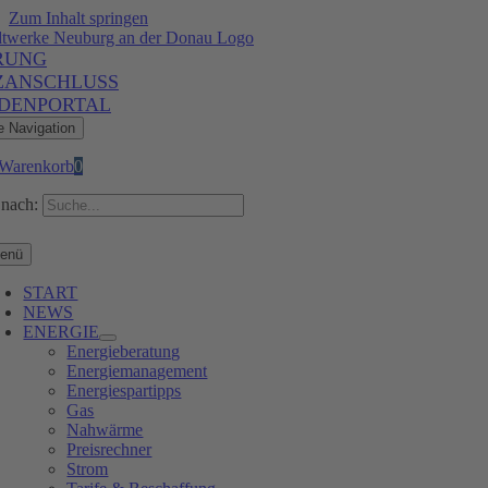
Zum Inhalt springen
RUNG
ZANSCHLUSS
DENPORTAL
e Navigation
Warenkorb
0
nach:
enü
START
NEWS
ENERGIE
Energieberatung
Energiemanagement
Energiespartipps
Gas
Nahwärme
Preisrechner
Strom