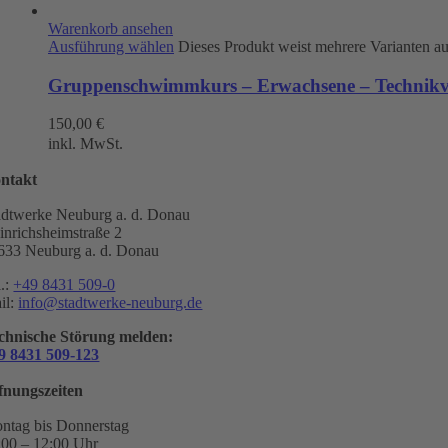
Warenkorb ansehen
Ausführung wählen
Dieses Produkt weist mehrere Varianten a
Gruppenschwimmkurs – Erwachsene – Technikve
150,00
€
inkl. MwSt.
ntakt
adtwerke Neuburg a. d. Donau
inrichsheimstraße 2
633 Neuburg a. d. Donau
l.:
+49 8431 509-0
il:
info@stadtwerke-neuburg.de
chnische Störung melden:
9 8431 509-123
fnungszeiten
ntag bis Donnerstag
:00 – 12:00 Uhr