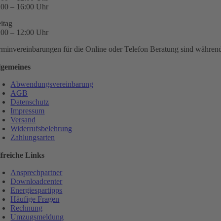
:00 – 16:00 Uhr
eitag
:00 – 12:00 Uhr
rminvereinbarungen für die Online oder Telefon Beratung sind während 
lgemeines
Abwendungsvereinbarung
AGB
Datenschutz
Impressum
Versand
Widerrufsbelehrung
Zahlungsarten
lfreiche Links
Ansprechpartner
Downloadcenter
Energiespartipps
Häufige Fragen
Rechnung
Umzugsmeldung