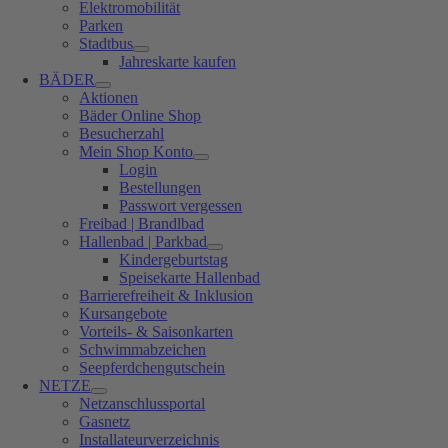
Elektromobilität
Parken
Stadtbus
Jahreskarte kaufen
BÄDER
Aktionen
Bäder Online Shop
Besucherzahl
Mein Shop Konto
Login
Bestellungen
Passwort vergessen
Freibad | Brandlbad
Hallenbad | Parkbad
Kindergeburtstag
Speisekarte Hallenbad
Barrierefreiheit & Inklusion
Kursangebote
Vorteils- & Saisonkarten
Schwimmabzeichen
Seepferdchengutschein
NETZE
Netzanschlussportal
Gasnetz
Installateurverzeichnis