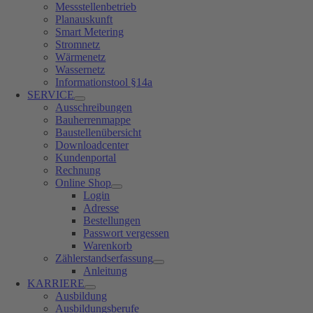
Messstellenbetrieb
Planauskunft
Smart Metering
Stromnetz
Wärmenetz
Wassernetz
Informationstool §14a
SERVICE
Ausschreibungen
Bauherrenmappe
Baustellenübersicht
Downloadcenter
Kundenportal
Rechnung
Online Shop
Login
Adresse
Bestellungen
Passwort vergessen
Warenkorb
Zählerstandserfassung
Anleitung
KARRIERE
Ausbildung
Ausbildungsberufe