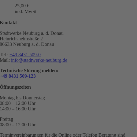
25,00
€
inkl. MwSt.
Kontakt
Stadtwerke Neuburg a. d. Donau
Heinrichsheimstraße 2
86633 Neuburg a. d. Donau
Tel.:
+49 8431 509-0
Mail:
info@stadtwerke-neuburg.de
Technische Störung melden:
+49 8431 509-123
Öffnungszeiten
Montag bis Donnerstag
08:00 – 12:00 Uhr
14:00 – 16:00 Uhr
Freitag
08:00 – 12:00 Uhr
Terminvereinbarungen für die Online oder Telefon Beratung sind