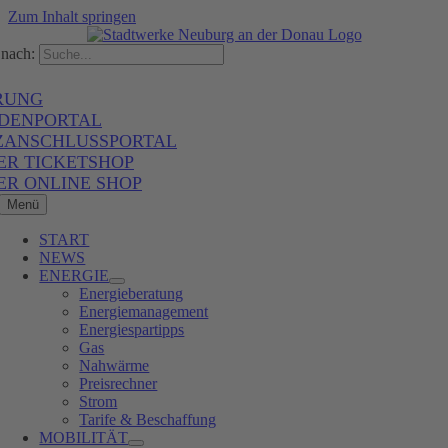
Zum Inhalt springen
nach:
RUNG
DENPORTAL
ZANSCHLUSSPORTAL
ER TICKETSHOP
ER ONLINE SHOP
Menü
START
NEWS
ENERGIE
Energieberatung
Energiemanagement
Energiespartipps
Gas
Nahwärme
Preisrechner
Strom
Tarife & Beschaffung
MOBILITÄT