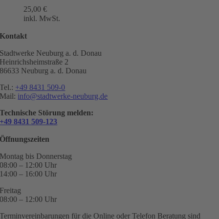
25,00
€
inkl. MwSt.
Kontakt
Stadtwerke Neuburg a. d. Donau
Heinrichsheimstraße 2
86633 Neuburg a. d. Donau
Tel.:
+49 8431 509-0
Mail:
info@stadtwerke-neuburg.de
Technische Störung melden:
+49 8431 509-123
Öffnungszeiten
Montag bis Donnerstag
08:00 – 12:00 Uhr
14:00 – 16:00 Uhr
Freitag
08:00 – 12:00 Uhr
Terminvereinbarungen für die Online oder Telefon Beratung sind