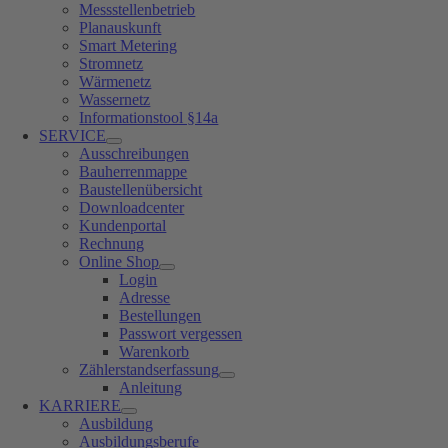
Messstellenbetrieb
Planauskunft
Smart Metering
Stromnetz
Wärmenetz
Wassernetz
Informationstool §14a
SERVICE
Ausschreibungen
Bauherrenmappe
Baustellenübersicht
Downloadcenter
Kundenportal
Rechnung
Online Shop
Login
Adresse
Bestellungen
Passwort vergessen
Warenkorb
Zählerstandserfassung
Anleitung
KARRIERE
Ausbildung
Ausbildungsberufe