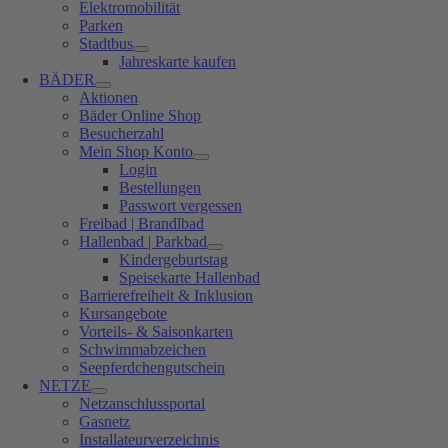
Elektromobilität
Parken
Stadtbus
Jahreskarte kaufen
BÄDER
Aktionen
Bäder Online Shop
Besucherzahl
Mein Shop Konto
Login
Bestellungen
Passwort vergessen
Freibad | Brandlbad
Hallenbad | Parkbad
Kindergeburtstag
Speisekarte Hallenbad
Barrierefreiheit & Inklusion
Kursangebote
Vorteils- & Saisonkarten
Schwimmabzeichen
Seepferdchengutschein
NETZE
Netzanschlussportal
Gasnetz
Installateurverzeichnis