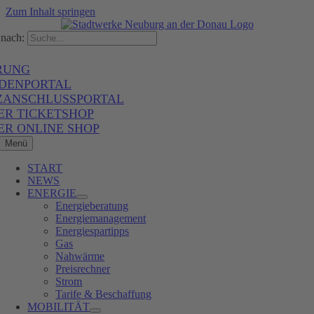
Zum Inhalt springen
nach:
RUNG
DENPORTAL
ZANSCHLUSSPORTAL
ER TICKETSHOP
ER ONLINE SHOP
Menü
START
NEWS
ENERGIE
Energieberatung
Energiemanagement
Energiespartipps
Gas
Nahwärme
Preisrechner
Strom
Tarife & Beschaffung
MOBILITÄT