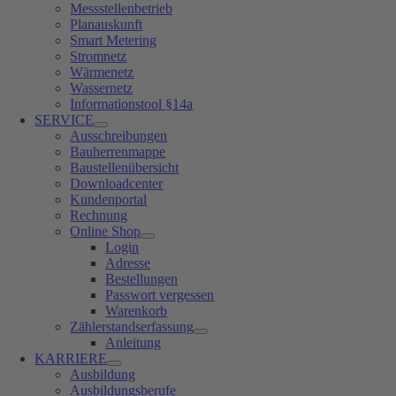
Messstellenbetrieb
Planauskunft
Smart Metering
Stromnetz
Wärmenetz
Wassernetz
Informationstool §14a
SERVICE
Ausschreibungen
Bauherrenmappe
Baustellenübersicht
Downloadcenter
Kundenportal
Rechnung
Online Shop
Login
Adresse
Bestellungen
Passwort vergessen
Warenkorb
Zählerstandserfassung
Anleitung
KARRIERE
Ausbildung
Ausbildungsberufe