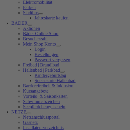
Elektromobilität
Parken
Stadtbus
Jahreskarte kaufen
BÄDER
Aktionen
Bäder Online Shop
Besucherzahl
Mein Shop Konto
Login
Bestellungen
Passwort vergessen
Freibad | Brandlbad
Hallenbad | Parkbad
Kindergeburtstag
Speisekarte Hallenbad
Barrierefreiheit & Inklusion
Kursangebote
Vorteils- & Saisonkarten
Schwimmabzeichen
Seepferdchengutschein
NETZE
Netzanschlussportal
Gasnetz
Installateurverzeichnis