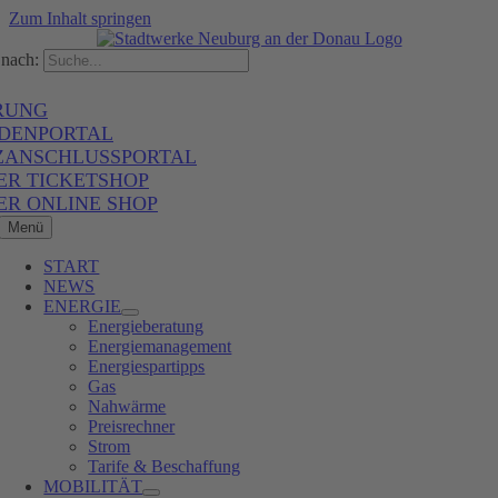
Zum Inhalt springen
nach:
RUNG
DENPORTAL
ZANSCHLUSSPORTAL
ER TICKETSHOP
ER ONLINE SHOP
Menü
START
NEWS
ENERGIE
Energieberatung
Energiemanagement
Energiespartipps
Gas
Nahwärme
Preisrechner
Strom
Tarife & Beschaffung
MOBILITÄT