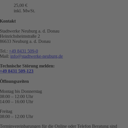
25,00
€
inkl. MwSt.
Kontakt
Stadtwerke Neuburg a. d. Donau
Heinrichsheimstraße 2
86633 Neuburg a. d. Donau
Tel.:
+49 8431 509-0
Mail:
info@stadtwerke-neuburg.de
Technische Störung melden:
+49 8431 509-123
Öffnungszeiten
Montag bis Donnerstag
08:00 – 12:00 Uhr
14:00 – 16:00 Uhr
Freitag
08:00 – 12:00 Uhr
Terminvereinbarungen für die Online oder Telefon Beratung sind