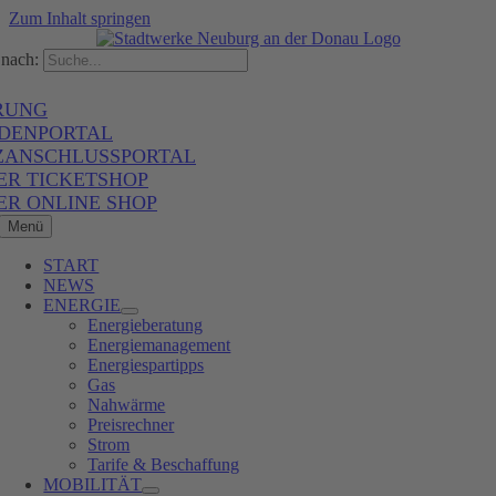
Zum Inhalt springen
nach:
RUNG
DENPORTAL
ZANSCHLUSSPORTAL
ER TICKETSHOP
ER ONLINE SHOP
Menü
START
NEWS
ENERGIE
Energieberatung
Energiemanagement
Energiespartipps
Gas
Nahwärme
Preisrechner
Strom
Tarife & Beschaffung
MOBILITÄT