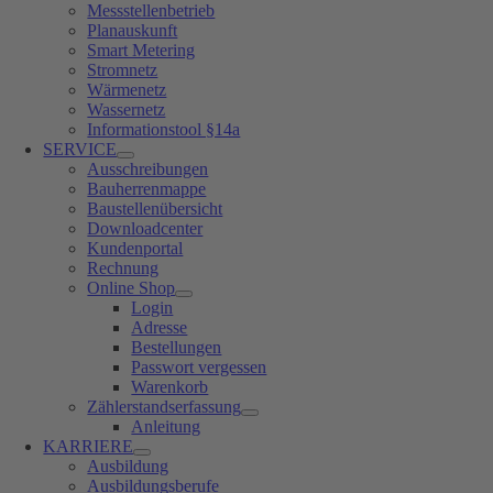
Messstellenbetrieb
Planauskunft
Smart Metering
Stromnetz
Wärmenetz
Wassernetz
Informationstool §14a
SERVICE
Ausschreibungen
Bauherrenmappe
Baustellenübersicht
Downloadcenter
Kundenportal
Rechnung
Online Shop
Login
Adresse
Bestellungen
Passwort vergessen
Warenkorb
Zählerstandserfassung
Anleitung
KARRIERE
Ausbildung
Ausbildungsberufe