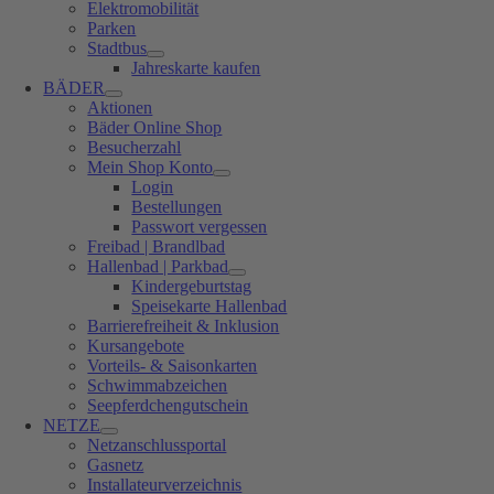
Elektromobilität
Parken
Stadtbus
Jahreskarte kaufen
BÄDER
Aktionen
Bäder Online Shop
Besucherzahl
Mein Shop Konto
Login
Bestellungen
Passwort vergessen
Freibad | Brandlbad
Hallenbad | Parkbad
Kindergeburtstag
Speisekarte Hallenbad
Barrierefreiheit & Inklusion
Kursangebote
Vorteils- & Saisonkarten
Schwimmabzeichen
Seepferdchengutschein
NETZE
Netzanschlussportal
Gasnetz
Installateurverzeichnis