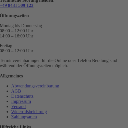
Technische Störung melden:
+49 8431 509-123
Öffnungszeiten
Montag bis Donnerstag
08:00 – 12:00 Uhr
14:00 – 16:00 Uhr
Freitag
08:00 – 12:00 Uhr
Terminvereinbarungen für die Online oder Telefon Beratung sind
während der Öffnungszeiten möglich.
Allgemeines
Abwendungsvereinbarung
AGB
Datenschutz
Impressum
Versand
Widerrufsbelehrung
Zahlungsarten
Hilfreiche Links