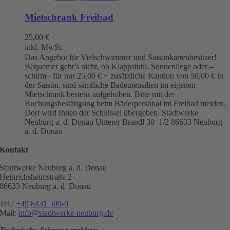
Mietschrank Freibad
25,00
€
inkl. MwSt.
Das Angebot für Vielschwimmer und Saisonkartenbesitzer!
Bequemer geht’s nicht, ob Klappstuhl, Sonnenliege oder –
schirm - für nur 25,00 € + zusätzliche Kaution von 50,00 € in
der Saison, sind sämtliche Badeutensilien im eigenen
Mietschrank bestens aufgehoben. Bitte mit der
Buchungsbestätigung beim Bäderpersonal im Freibad melden.
Dort wird Ihnen der Schlüssel übergeben. Stadtwerke
Neuburg a. d. Donau
Unterer Brandl 30 1/2
86633 Neuburg
a. d. Donau
Kontakt
Stadtwerke Neuburg a. d. Donau
Heinrichsheimstraße 2
86633 Neuburg a. d. Donau
Tel.:
+49 8431 509-0
Mail:
info@stadtwerke-neuburg.de