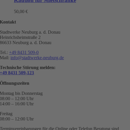
Kaution für Mietschränke
50,00
€
Kontakt
Stadtwerke Neuburg a. d. Donau
Heinrichsheimstraße 2
86633 Neuburg a. d. Donau
Tel.:
+49 8431 509-0
Mail:
info@stadtwerke-neuburg.de
Technische Störung melden:
+49 8431 509-123
Öffnungszeiten
Montag bis Donnerstag
08:00 – 12:00 Uhr
14:00 – 16:00 Uhr
Freitag
08:00 – 12:00 Uhr
Terminvereinbarungen für die Online oder Telefon Beratung sind