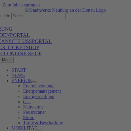
Zum Inhalt springen
nach:
RUNG
DENPORTAL
ZANSCHLUSSPORTAL
ER TICKETSHOP
ER ONLINE SHOP
Menü
START
NEWS
ENERGIE
Energieberatung
Energiemanagement
Energiespartipps
Gas
Nahwärme
Preisrechner
Strom
Tarife & Beschaffung
MOBILITÄT