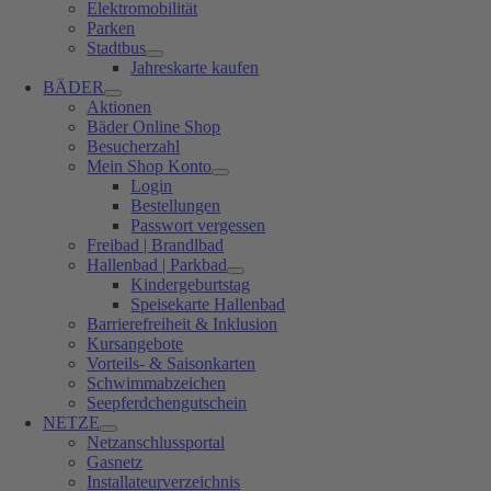
Elektromobilität
Parken
Stadtbus
Jahreskarte kaufen
BÄDER
Aktionen
Bäder Online Shop
Besucherzahl
Mein Shop Konto
Login
Bestellungen
Passwort vergessen
Freibad | Brandlbad
Hallenbad | Parkbad
Kindergeburtstag
Speisekarte Hallenbad
Barrierefreiheit & Inklusion
Kursangebote
Vorteils- & Saisonkarten
Schwimmabzeichen
Seepferdchengutschein
NETZE
Netzanschlussportal
Gasnetz
Installateurverzeichnis