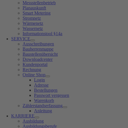
Messstellenbetrieb
Planauskunft
Smart Metering
Stromnetz
Wärmenetz
Wassernetz
Informationstool §14a
SERVICE
Ausschreibungen
Bauherrenmappe
Baustellenübersicht
Downloadcenter
Kundenportal
Rechnung
Online Shop
Login
Adresse
Bestellungen
Passwort vergessen
Warenkorb
Zählerstandserfassung
Anleitung
KARRIERE
Ausbildung
Ausbildungsberufe