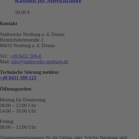
Kaution für Mietschränke
50,00
€
Kontakt
Stadtwerke Neuburg a. d. Donau
Heinrichsheimstraße 2
86633 Neuburg a. d. Donau
Tel.:
+49 8431 509-0
Mail:
info@stadtwerke-neuburg.de
Technische Störung melden:
+49 8431 509-123
Öffnungszeiten
Montag bis Donnerstag
08:00 – 12:00 Uhr
14:00 – 16:00 Uhr
Freitag
08:00 – 12:00 Uhr
Terminvereinbarungen für die Online oder Telefon Beratung sind