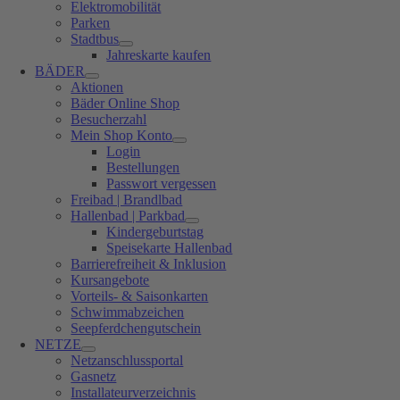
Elektromobilität
Parken
Stadtbus
Jahreskarte kaufen
BÄDER
Aktionen
Bäder Online Shop
Besucherzahl
Mein Shop Konto
Login
Bestellungen
Passwort vergessen
Freibad | Brandlbad
Hallenbad | Parkbad
Kindergeburtstag
Speisekarte Hallenbad
Barrierefreiheit & Inklusion
Kursangebote
Vorteils- & Saisonkarten
Schwimmabzeichen
Seepferdchengutschein
NETZE
Netzanschlussportal
Gasnetz
Installateurverzeichnis