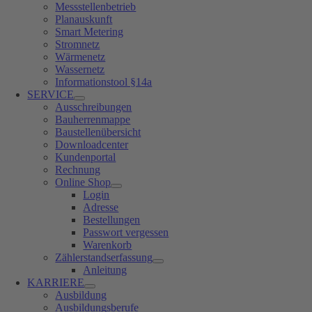
Messstellenbetrieb
Planauskunft
Smart Metering
Stromnetz
Wärmenetz
Wassernetz
Informationstool §14a
SERVICE
Ausschreibungen
Bauherrenmappe
Baustellenübersicht
Downloadcenter
Kundenportal
Rechnung
Online Shop
Login
Adresse
Bestellungen
Passwort vergessen
Warenkorb
Zählerstandserfassung
Anleitung
KARRIERE
Ausbildung
Ausbildungsberufe