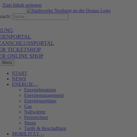
Zum Inhalt springen
nach:
RUNG
DENPORTAL
ZANSCHLUSSPORTAL
ER TICKETSHOP
ER ONLINE SHOP
Menü
START
NEWS
ENERGIE
Energieberatung
Energiemanagement
Energiespartipps
Gas
Nahwärme
Preisrechner
Strom
Tarife & Beschaffung
MOBILITÄT