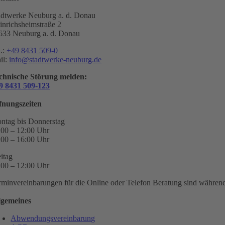
adtwerke Neuburg a. d. Donau
inrichsheimstraße 2
633 Neuburg a. d. Donau
l.:
+49 8431 509-0
il:
info@stadtwerke-neuburg.de
chnische Störung melden:
9 8431 509-123
fnungszeiten
ntag bis Donnerstag
:00 – 12:00 Uhr
:00 – 16:00 Uhr
eitag
:00 – 12:00 Uhr
rminvereinbarungen für die Online oder Telefon Beratung sind während 
lgemeines
Abwendungsvereinbarung