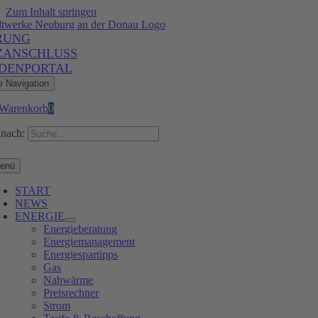
Zum Inhalt springen
RUNG
ZANSCHLUSS
DENPORTAL
e Navigation
Warenkorb
0
nach:
enü
START
NEWS
ENERGIE
Energieberatung
Energiemanagement
Energiespartipps
Gas
Nahwärme
Preisrechner
Strom