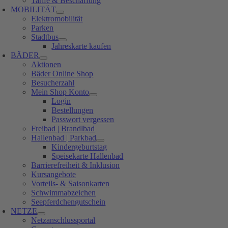
Tarife & Beschaffung
MOBILITÄT
Elektromobilität
Parken
Stadtbus
Jahreskarte kaufen
BÄDER
Aktionen
Bäder Online Shop
Besucherzahl
Mein Shop Konto
Login
Bestellungen
Passwort vergessen
Freibad | Brandlbad
Hallenbad | Parkbad
Kindergeburtstag
Speisekarte Hallenbad
Barrierefreiheit & Inklusion
Kursangebote
Vorteils- & Saisonkarten
Schwimmabzeichen
Seepferdchengutschein
NETZE
Netzanschlussportal