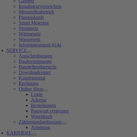
Gasnetz
Installateurverzeichnis
Messstellenbetrieb
Planauskunft
Smart Metering
Stromnetz
Wärmenetz
Wassernetz
Informationstool §14a
SERVICE
Ausschreibungen
Bauherrenmappe
Baustellenübersicht
Downloadcenter
Kundenportal
Rechnung
Online Shop
Login
Adresse
Bestellungen
Passwort vergessen
Warenkorb
Zählerstandserfassung
Anleitung
KARRIERE