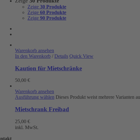
Zeige
30 Produkte
Zeige
30 Produkte
Zeige
60 Produkte
Zeige
90 Produkte
Warenkorb ansehen
In den Warenkorb
/
Details
Quick View
Kaution für Mietschränke
50,00
€
Warenkorb ansehen
Ausführung wählen
Dieses Produkt weist mehrere Varianten a
Mietschrank Freibad
25,00
€
inkl. MwSt.
ntakt