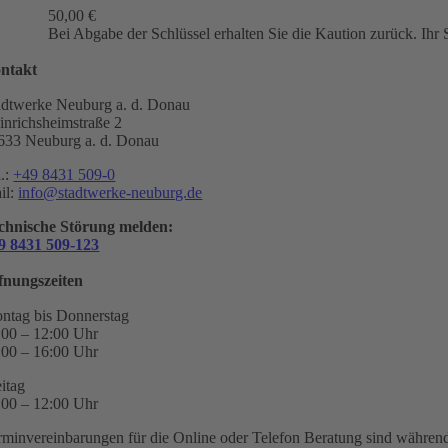
50,00
€
Bei Abgabe der Schlüssel erhalten Sie die Kaution zurück. Ih
ntakt
adtwerke Neuburg a. d. Donau
inrichsheimstraße 2
633 Neuburg a. d. Donau
l.:
+49 8431 509-0
il:
info@stadtwerke-neuburg.de
chnische Störung melden:
9 8431 509-123
fnungszeiten
ntag bis Donnerstag
:00 – 12:00 Uhr
:00 – 16:00 Uhr
eitag
:00 – 12:00 Uhr
rminvereinbarungen für die Online oder Telefon Beratung sind während 