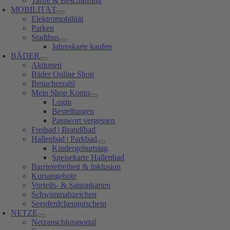
Tarife & Beschaffung
MOBILITÄT
Elektromobilität
Parken
Stadtbus
Jahreskarte kaufen
BÄDER
Aktionen
Bäder Online Shop
Besucherzahl
Mein Shop Konto
Login
Bestellungen
Passwort vergessen
Freibad | Brandlbad
Hallenbad | Parkbad
Kindergeburtstag
Speisekarte Hallenbad
Barrierefreiheit & Inklusion
Kursangebote
Vorteils- & Saisonkarten
Schwimmabzeichen
Seepferdchengutschein
NETZE
Netzanschlussportal