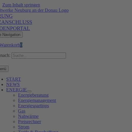
Zum Inhalt springen
RUNG
ZANSCHLUSS
DENPORTAL
e Navigation
Warenkorb
0
nach:
enü
START
NEWS
ENERGIE
Energieberatung
Energiemanagement
Energiespartipps
Gas
Nahwärme
Preisrechner
Strom