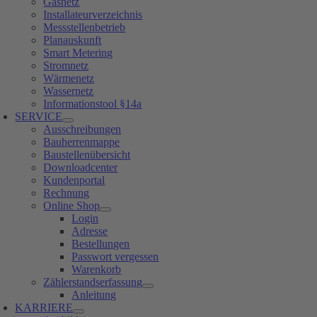
Gasnetz
Installateurverzeichnis
Messstellenbetrieb
Planauskunft
Smart Metering
Stromnetz
Wärmenetz
Wassernetz
Informationstool §14a
SERVICE
Ausschreibungen
Bauherrenmappe
Baustellenübersicht
Downloadcenter
Kundenportal
Rechnung
Online Shop
Login
Adresse
Bestellungen
Passwort vergessen
Warenkorb
Zählerstandserfassung
Anleitung
KARRIERE