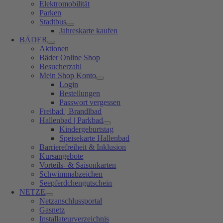
Elektromobilität
Parken
Stadtbus
Jahreskarte kaufen
BÄDER
Aktionen
Bäder Online Shop
Besucherzahl
Mein Shop Konto
Login
Bestellungen
Passwort vergessen
Freibad | Brandlbad
Hallenbad | Parkbad
Kindergeburtstag
Speisekarte Hallenbad
Barrierefreiheit & Inklusion
Kursangebote
Vorteils- & Saisonkarten
Schwimmabzeichen
Seepferdchengutschein
NETZE
Netzanschlussportal
Gasnetz
Installateurverzeichnis