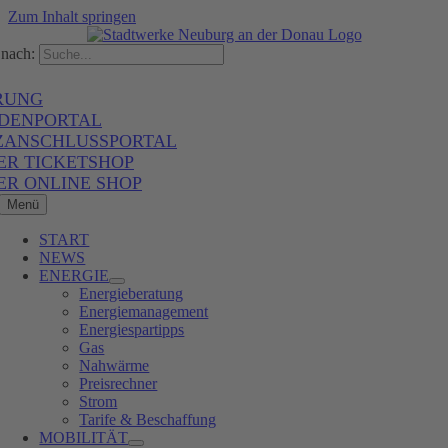
Zum Inhalt springen
nach:
RUNG
DENPORTAL
ZANSCHLUSSPORTAL
ER TICKETSHOP
ER ONLINE SHOP
Menü
START
NEWS
ENERGIE
Energieberatung
Energiemanagement
Energiespartipps
Gas
Nahwärme
Preisrechner
Strom
Tarife & Beschaffung
MOBILITÄT