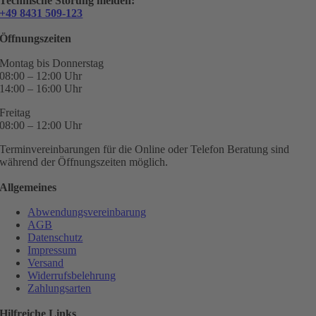
Technische Störung melden:
+49 8431 509-123
Öffnungszeiten
Montag bis Donnerstag
08:00 – 12:00 Uhr
14:00 – 16:00 Uhr
Freitag
08:00 – 12:00 Uhr
Terminvereinbarungen für die Online oder Telefon Beratung sind
während der Öffnungszeiten möglich.
Allgemeines
Abwendungsvereinbarung
AGB
Datenschutz
Impressum
Versand
Widerrufsbelehrung
Zahlungsarten
Hilfreiche Links