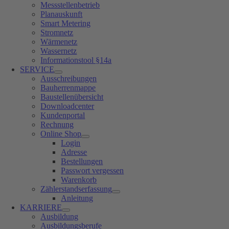
Messstellenbetrieb
Planauskunft
Smart Metering
Stromnetz
Wärmenetz
Wassernetz
Informationstool §14a
SERVICE
Ausschreibungen
Bauherrenmappe
Baustellenübersicht
Downloadcenter
Kundenportal
Rechnung
Online Shop
Login
Adresse
Bestellungen
Passwort vergessen
Warenkorb
Zählerstandserfassung
Anleitung
KARRIERE
Ausbildung
Ausbildungsberufe