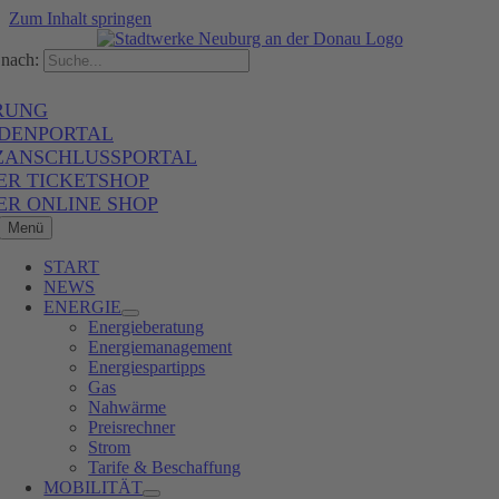
Zum Inhalt springen
nach:
RUNG
DENPORTAL
ZANSCHLUSSPORTAL
ER TICKETSHOP
ER ONLINE SHOP
Menü
START
NEWS
ENERGIE
Energieberatung
Energiemanagement
Energiespartipps
Gas
Nahwärme
Preisrechner
Strom
Tarife & Beschaffung
MOBILITÄT