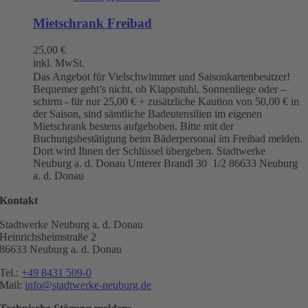
Mietschrank Freibad
25,00
€
inkl. MwSt.
Das Angebot für Vielschwimmer und Saisonkartenbesitzer!
Bequemer geht’s nicht, ob Klappstuhl, Sonnenliege oder –
schirm - für nur 25,00 € + zusätzliche Kaution von 50,00 € in
der Saison, sind sämtliche Badeutensilien im eigenen
Mietschrank bestens aufgehoben. Bitte mit der
Buchungsbestätigung beim Bäderpersonal im Freibad melden.
Dort wird Ihnen der Schlüssel übergeben. Stadtwerke
Neuburg a. d. Donau
Unterer Brandl 30 1/2
86633 Neuburg
a. d. Donau
Kontakt
Stadtwerke Neuburg a. d. Donau
Heinrichsheimstraße 2
86633 Neuburg a. d. Donau
Tel.:
+49 8431 509-0
Mail:
info@stadtwerke-neuburg.de