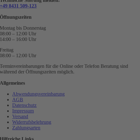
Technische Störung melden:
+49 8431 509-123
Öffnungszeiten
Montag bis Donnerstag
08:00 – 12:00 Uhr
14:00 – 16:00 Uhr
Freitag
08:00 – 12:00 Uhr
Terminvereinbarungen für die Online oder Telefon Beratung sind
während der Öffnungszeiten möglich.
Allgemeines
Abwendungsvereinbarung
AGB
Datenschutz
Impressum
Versand
Widerrufsbelehrung
Zahlungsarten
Hilfreiche Links