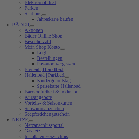
Elektromobilität
Parken
Stadtbus
Jahreskarte kaufen
BÄDER
Aktionen
Bäder Online Shop
Besucherzahl
Mein Shop Konto
Login
Bestellungen
Passwort vergessen
Freibad | Brandlbad
Hallenbad | Parkbad
Kindergeburtstag
Speisekarte Hallenbad
Barrierefreiheit & Inklusion
Kursangebote
Vorteils- & Saisonkarten
Schwimmabzeichen
Seepferdchengutschein
NETZE
Netzanschlussportal
Gasnetz
Installateurverzeichnis