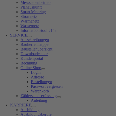
Messstellenbetrieb
Planauskunft
Smart Metering
Stromnetz
Wärmenetz
Wassernetz
Informationstool §14a
SERVICE
Ausschreibungen
Bauherrenmappe
Baustellenübersicht
Downloadcenter
Kundenportal
Rechnung
Online Shop
Login
Adresse
Bestellungen
Passwort vergessen
Warenkorb
Zählerstandserfassung
Anleitung
KARRIERE
Ausbildung
Ausbildungsberufe