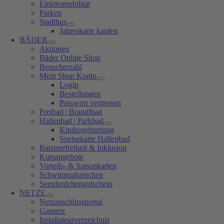
Elektromobilität
Parken
Stadtbus
Jahreskarte kaufen
BÄDER
Aktionen
Bäder Online Shop
Besucherzahl
Mein Shop Konto
Login
Bestellungen
Passwort vergessen
Freibad | Brandlbad
Hallenbad | Parkbad
Kindergeburtstag
Speisekarte Hallenbad
Barrierefreiheit & Inklusion
Kursangebote
Vorteils- & Saisonkarten
Schwimmabzeichen
Seepferdchengutschein
NETZE
Netzanschlussportal
Gasnetz
Installateurverzeichnis