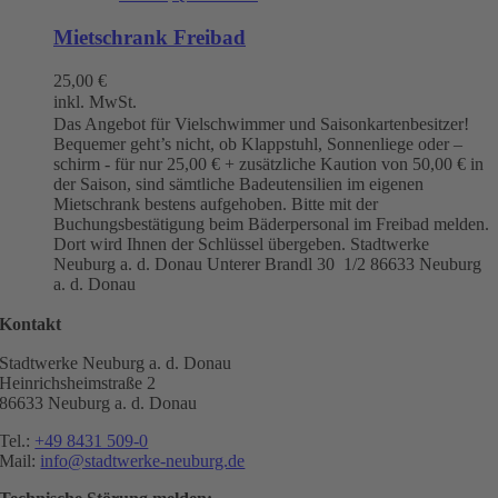
Mietschrank Freibad
25,00
€
inkl. MwSt.
Das Angebot für Vielschwimmer und Saisonkartenbesitzer!
Bequemer geht’s nicht, ob Klappstuhl, Sonnenliege oder –
schirm - für nur 25,00 € + zusätzliche Kaution von 50,00 € in
der Saison, sind sämtliche Badeutensilien im eigenen
Mietschrank bestens aufgehoben. Bitte mit der
Buchungsbestätigung beim Bäderpersonal im Freibad melden.
Dort wird Ihnen der Schlüssel übergeben. Stadtwerke
Neuburg a. d. Donau
Unterer Brandl 30 1/2
86633 Neuburg
a. d. Donau
Kontakt
Stadtwerke Neuburg a. d. Donau
Heinrichsheimstraße 2
86633 Neuburg a. d. Donau
Tel.:
+49 8431 509-0
Mail:
info@stadtwerke-neuburg.de