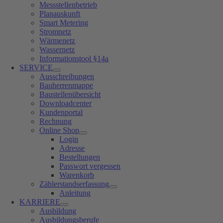
Messstellenbetrieb
Planauskunft
Smart Metering
Stromnetz
Wärmenetz
Wassernetz
Informationstool §14a
SERVICE
Ausschreibungen
Bauherrenmappe
Baustellenübersicht
Downloadcenter
Kundenportal
Rechnung
Online Shop
Login
Adresse
Bestellungen
Passwort vergessen
Warenkorb
Zählerstandserfassung
Anleitung
KARRIERE
Ausbildung
Ausbildungsberufe