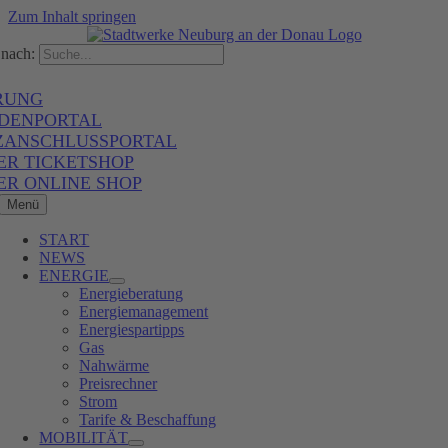
Zum Inhalt springen
nach:
RUNG
DENPORTAL
ZANSCHLUSSPORTAL
ER TICKETSHOP
ER ONLINE SHOP
Menü
START
NEWS
ENERGIE
Energieberatung
Energiemanagement
Energiespartipps
Gas
Nahwärme
Preisrechner
Strom
Tarife & Beschaffung
MOBILITÄT