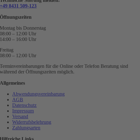
Technische Störung melden:
+49 8431 509-123
Öffnungszeiten
Montag bis Donnerstag
08:00 – 12:00 Uhr
14:00 – 16:00 Uhr
Freitag
08:00 – 12:00 Uhr
Terminvereinbarungen für die Online oder Telefon Beratung sind
während der Öffnungszeiten möglich.
Allgemeines
Abwendungsvereinbarung
AGB
Datenschutz
Impressum
Versand
Widerrufsbelehrung
Zahlungsarten
Hilfreiche Links