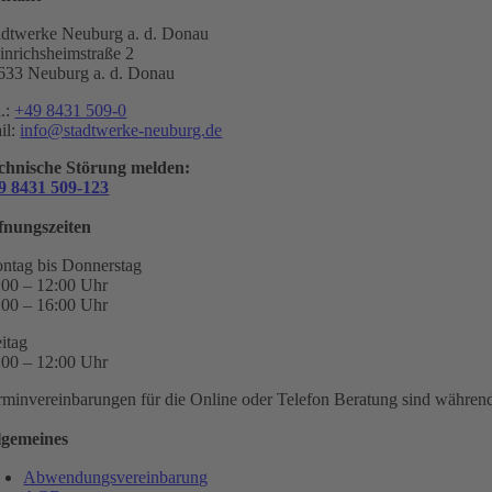
adtwerke Neuburg a. d. Donau
inrichsheimstraße 2
633 Neuburg a. d. Donau
l.:
+49 8431 509-0
il:
info@stadtwerke-neuburg.de
chnische Störung melden:
9 8431 509-123
fnungszeiten
ntag bis Donnerstag
:00 – 12:00 Uhr
:00 – 16:00 Uhr
eitag
:00 – 12:00 Uhr
rminvereinbarungen für die Online oder Telefon Beratung sind während 
lgemeines
Abwendungsvereinbarung