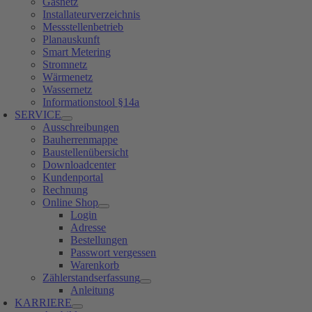
Gasnetz
Installateurverzeichnis
Messstellenbetrieb
Planauskunft
Smart Metering
Stromnetz
Wärmenetz
Wassernetz
Informationstool §14a
SERVICE
Ausschreibungen
Bauherrenmappe
Baustellenübersicht
Downloadcenter
Kundenportal
Rechnung
Online Shop
Login
Adresse
Bestellungen
Passwort vergessen
Warenkorb
Zählerstandserfassung
Anleitung
KARRIERE