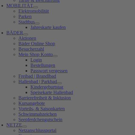
Tarife & Beschaffung
MOBILITÄT
Elektromobilität
Parken
Stadtbus
Jahreskarte kaufen
BÄDER
Aktionen
Bäder Online Shop
Besucherzahl
Mein Shop Konto
Login
Bestellungen
Passwort vergessen
Freibad | Brandlbad
Hallenbad | Parkbad
Kindergeburtstag
Speisekarte Hallenbad
Barrierefreiheit & Inklusion
Kursangebote
Vorteils- & Saisonkarten
Schwimmabzeichen
Seepferdchengutschein
NETZE
Netzanschlussportal