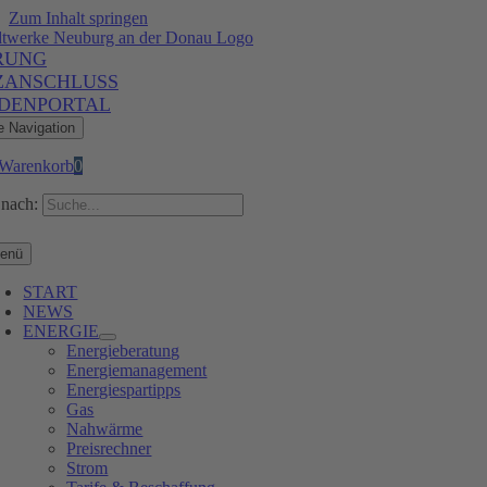
Zum Inhalt springen
RUNG
ZANSCHLUSS
DENPORTAL
e Navigation
Warenkorb
0
nach:
enü
START
NEWS
ENERGIE
Energieberatung
Energiemanagement
Energiespartipps
Gas
Nahwärme
Preisrechner
Strom