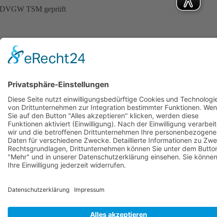
DVGW TSM geprüft
VDE TSM geprüft
© Copyright Stadtwerke Neuburg a.d. Donau 2026
Page load link
Nach oben