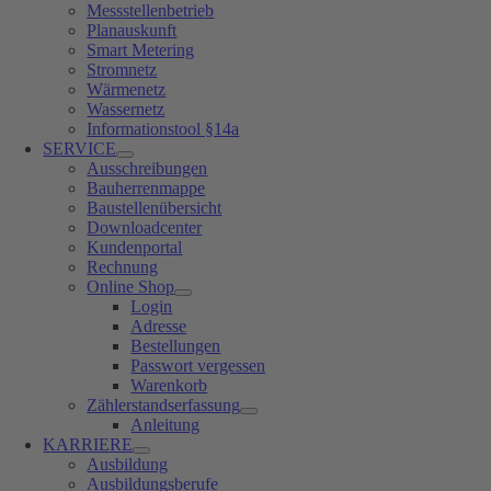
Messstellenbetrieb
Planauskunft
Smart Metering
Stromnetz
Wärmenetz
Wassernetz
Informationstool §14a
SERVICE
Ausschreibungen
Bauherrenmappe
Baustellenübersicht
Downloadcenter
Kundenportal
Rechnung
Online Shop
Login
Adresse
Bestellungen
Passwort vergessen
Warenkorb
Zählerstandserfassung
Anleitung
KARRIERE
Ausbildung
Ausbildungsberufe