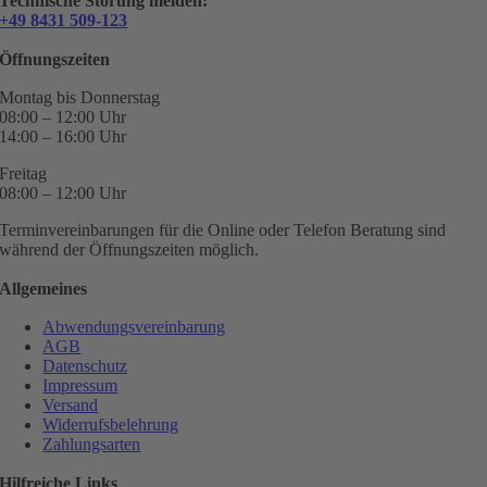
Technische Störung melden:
+49 8431 509-123
Öffnungszeiten
Montag bis Donnerstag
08:00 – 12:00 Uhr
14:00 – 16:00 Uhr
Freitag
08:00 – 12:00 Uhr
Terminvereinbarungen für die Online oder Telefon Beratung sind
während der Öffnungszeiten möglich.
Allgemeines
Abwendungsvereinbarung
AGB
Datenschutz
Impressum
Versand
Widerrufsbelehrung
Zahlungsarten
Hilfreiche Links