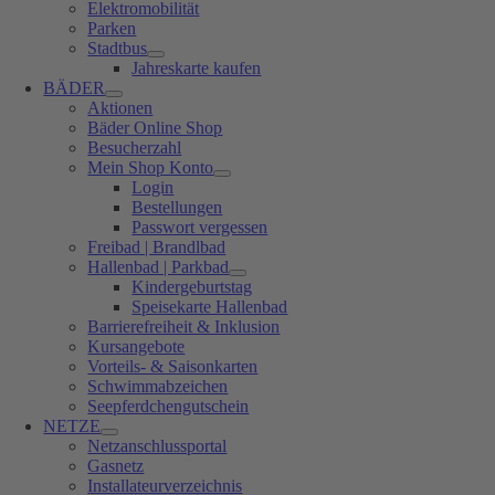
Elektromobilität
Parken
Stadtbus
Jahreskarte kaufen
BÄDER
Aktionen
Bäder Online Shop
Besucherzahl
Mein Shop Konto
Login
Bestellungen
Passwort vergessen
Freibad | Brandlbad
Hallenbad | Parkbad
Kindergeburtstag
Speisekarte Hallenbad
Barrierefreiheit & Inklusion
Kursangebote
Vorteils- & Saisonkarten
Schwimmabzeichen
Seepferdchengutschein
NETZE
Netzanschlussportal
Gasnetz
Installateurverzeichnis