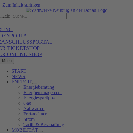
Zum Inhalt springen
nach:
RUNG
DENPORTAL
ZANSCHLUSSPORTAL
ER TICKETSHOP
ER ONLINE SHOP
Menü
START
NEWS
ENERGIE
Energieberatung
Energiemanagement
Energiespartipps
Gas
Nahwärme
Preisrechner
Strom
Tarife & Beschaffung
MOBILITÄT