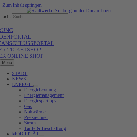
Zum Inhalt springen
nach:
RUNG
DENPORTAL
ZANSCHLUSSPORTAL
ER TICKETSHOP
ER ONLINE SHOP
Menü
START
NEWS
ENERGIE
Energieberatung
Energiemanagement
Energiespartipps
Gas
Nahwärme
Preisrechner
Strom
Tarife & Beschaffung
MOBILITÄT