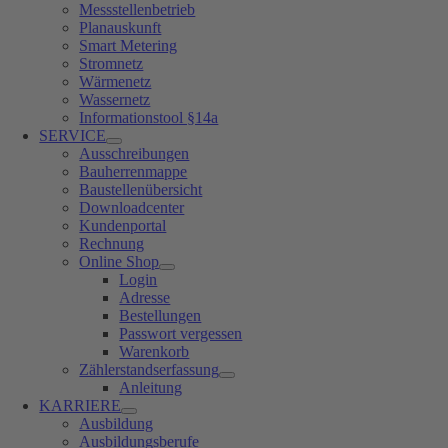
Messstellenbetrieb
Planauskunft
Smart Metering
Stromnetz
Wärmenetz
Wassernetz
Informationstool §14a
SERVICE
Ausschreibungen
Bauherrenmappe
Baustellenübersicht
Downloadcenter
Kundenportal
Rechnung
Online Shop
Login
Adresse
Bestellungen
Passwort vergessen
Warenkorb
Zählerstandserfassung
Anleitung
KARRIERE
Ausbildung
Ausbildungsberufe