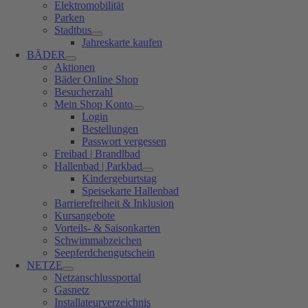
Elektromobilität
Parken
Stadtbus
Jahreskarte kaufen
BÄDER
Aktionen
Bäder Online Shop
Besucherzahl
Mein Shop Konto
Login
Bestellungen
Passwort vergessen
Freibad | Brandlbad
Hallenbad | Parkbad
Kindergeburtstag
Speisekarte Hallenbad
Barrierefreiheit & Inklusion
Kursangebote
Vorteils- & Saisonkarten
Schwimmabzeichen
Seepferdchengutschein
NETZE
Netzanschlussportal
Gasnetz
Installateurverzeichnis