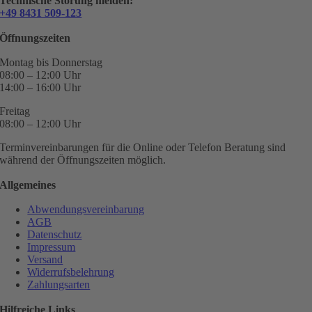
Technische Störung melden:
+49 8431 509-123
Öffnungszeiten
Montag bis Donnerstag
08:00 – 12:00 Uhr
14:00 – 16:00 Uhr
Freitag
08:00 – 12:00 Uhr
Terminvereinbarungen für die Online oder Telefon Beratung sind
während der Öffnungszeiten möglich.
Allgemeines
Abwendungsvereinbarung
AGB
Datenschutz
Impressum
Versand
Widerrufsbelehrung
Zahlungsarten
Hilfreiche Links