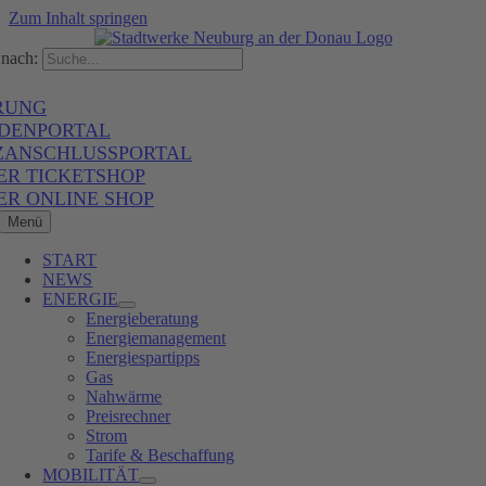
Zum Inhalt springen
nach:
RUNG
DENPORTAL
ZANSCHLUSSPORTAL
ER TICKETSHOP
ER ONLINE SHOP
Menü
START
NEWS
ENERGIE
Energieberatung
Energiemanagement
Energiespartipps
Gas
Nahwärme
Preisrechner
Strom
Tarife & Beschaffung
MOBILITÄT