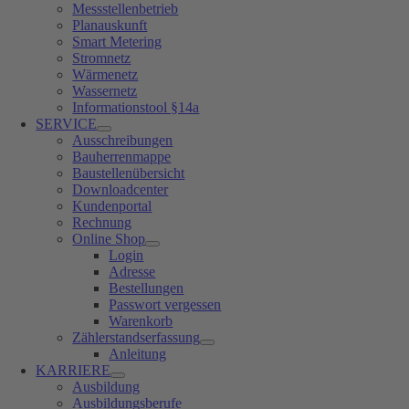
Messstellenbetrieb
Planauskunft
Smart Metering
Stromnetz
Wärmenetz
Wassernetz
Informationstool §14a
SERVICE
Ausschreibungen
Bauherrenmappe
Baustellenübersicht
Downloadcenter
Kundenportal
Rechnung
Online Shop
Login
Adresse
Bestellungen
Passwort vergessen
Warenkorb
Zählerstandserfassung
Anleitung
KARRIERE
Ausbildung
Ausbildungsberufe