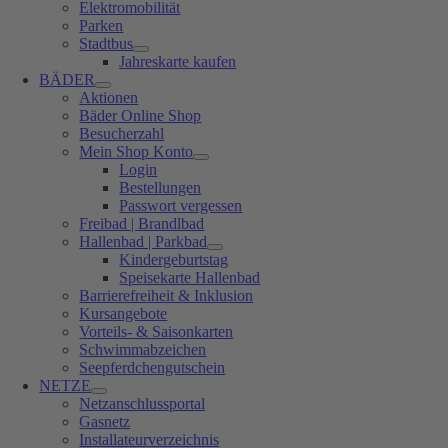
Elektromobilität
Parken
Stadtbus
Jahreskarte kaufen
BÄDER
Aktionen
Bäder Online Shop
Besucherzahl
Mein Shop Konto
Login
Bestellungen
Passwort vergessen
Freibad | Brandlbad
Hallenbad | Parkbad
Kindergeburtstag
Speisekarte Hallenbad
Barrierefreiheit & Inklusion
Kursangebote
Vorteils- & Saisonkarten
Schwimmabzeichen
Seepferdchengutschein
NETZE
Netzanschlussportal
Gasnetz
Installateurverzeichnis