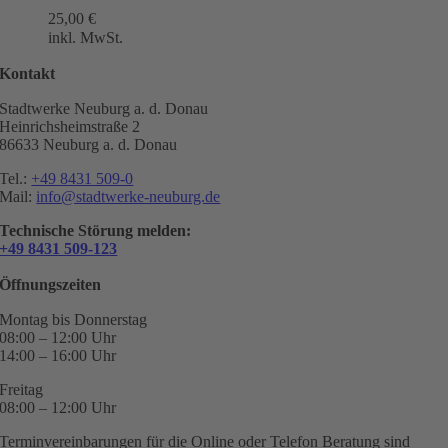
25,00
€
inkl. MwSt.
Kontakt
Stadtwerke Neuburg a. d. Donau
Heinrichsheimstraße 2
86633 Neuburg a. d. Donau
Tel.:
+49 8431 509-0
Mail:
info@stadtwerke-neuburg.de
Technische Störung melden:
+49 8431 509-123
Öffnungszeiten
Montag bis Donnerstag
08:00 – 12:00 Uhr
14:00 – 16:00 Uhr
Freitag
08:00 – 12:00 Uhr
Terminvereinbarungen für die Online oder Telefon Beratung sind