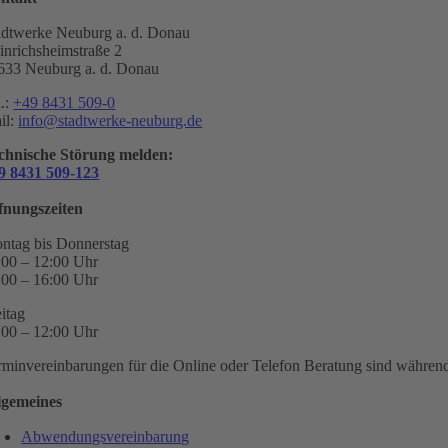
adtwerke Neuburg a. d. Donau
inrichsheimstraße 2
633 Neuburg a. d. Donau
l.:
+49 8431 509-0
il:
info@stadtwerke-neuburg.de
chnische Störung melden:
9 8431 509-123
fnungszeiten
ntag bis Donnerstag
:00 – 12:00 Uhr
:00 – 16:00 Uhr
eitag
:00 – 12:00 Uhr
rminvereinbarungen für die Online oder Telefon Beratung sind während 
lgemeines
Abwendungsvereinbarung