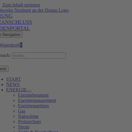
Zum Inhalt springen
RUNG
ZANSCHLUSS
DENPORTAL
e Navigation
Warenkorb
0
nach:
enü
START
NEWS
ENERGIE
Energieberatung
Energiemanagement
Energiespartipps
Gas
Nahwärme
Preisrechner
Strom