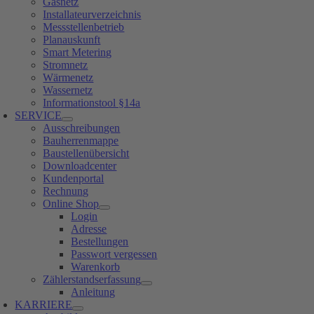
Gasnetz
Installateurverzeichnis
Messstellenbetrieb
Planauskunft
Smart Metering
Stromnetz
Wärmenetz
Wassernetz
Informationstool §14a
SERVICE
Ausschreibungen
Bauherrenmappe
Baustellenübersicht
Downloadcenter
Kundenportal
Rechnung
Online Shop
Login
Adresse
Bestellungen
Passwort vergessen
Warenkorb
Zählerstandserfassung
Anleitung
KARRIERE