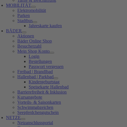
Tarife & Beschaffung
MOBILITÄT
Elektromobilität
Parken
Stadtbus
Jahreskarte kaufen
BÄDER
Aktionen
Bäder Online Shop
Besucherzahl
Mein Shop Konto
Login
Bestellungen
Passwort vergessen
Freibad | Brandlbad
Hallenbad | Parkbad
Kindergeburtstag
Speisekarte Hallenbad
Barrierefreiheit & Inklusion
Kursangebote
Vorteils- & Saisonkarten
Schwimmabzeichen
Seepferdchengutschein
NETZE
Netzanschlussportal