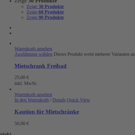
Zeige
30 Produkte
Zeige
30 Produkte
Zeige
60 Produkte
Zeige
90 Produkte
Warenkorb ansehen
Ausführung wählen
Dieses Produkt weist mehrere Varianten a
Mietschrank Freibad
25,00
€
inkl. MwSt.
Warenkorb ansehen
In den Warenkorb
/
Details
Quick View
Kaution für Mietschränke
50,00
€
ntakt