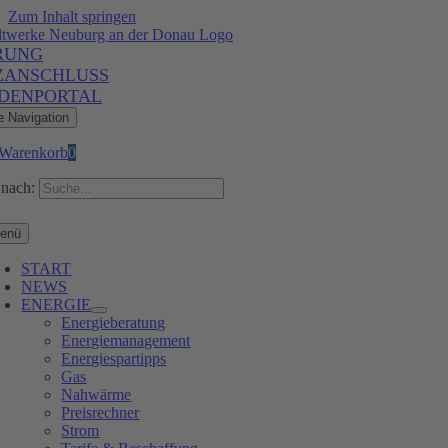
Zum Inhalt springen
RUNG
ZANSCHLUSS
DENPORTAL
e Navigation
Warenkorb
0
nach:
enü
START
NEWS
ENERGIE
Energieberatung
Energiemanagement
Energiespartipps
Gas
Nahwärme
Preisrechner
Strom