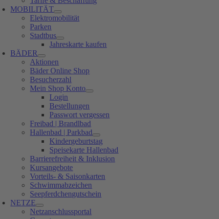
Tarife & Beschaffung
MOBILITÄT
Elektromobilität
Parken
Stadtbus
Jahreskarte kaufen
BÄDER
Aktionen
Bäder Online Shop
Besucherzahl
Mein Shop Konto
Login
Bestellungen
Passwort vergessen
Freibad | Brandlbad
Hallenbad | Parkbad
Kindergeburtstag
Speisekarte Hallenbad
Barrierefreiheit & Inklusion
Kursangebote
Vorteils- & Saisonkarten
Schwimmabzeichen
Seepferdchengutschein
NETZE
Netzanschlussportal