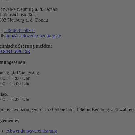
adtwerke Neuburg a. d. Donau
inrichsheimstraße 2
633 Neuburg a. d. Donau
l.:
+49 8431 509-0
il:
info@stadtwerke-neuburg.de
chnische Störung melden:
9 8431 509-123
fnungszeiten
ntag bis Donnerstag
:00 – 12:00 Uhr
:00 – 16:00 Uhr
eitag
:00 – 12:00 Uhr
rminvereinbarungen für die Online oder Telefon Beratung sind während 
lgemeines
Abwendungsvereinbarung