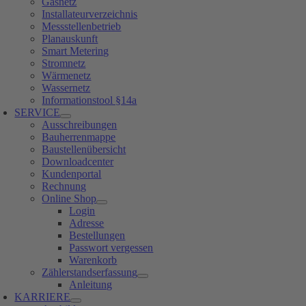
Gasnetz
Installateurverzeichnis
Messstellenbetrieb
Planauskunft
Smart Metering
Stromnetz
Wärmenetz
Wassernetz
Informationstool §14a
SERVICE
Ausschreibungen
Bauherrenmappe
Baustellenübersicht
Downloadcenter
Kundenportal
Rechnung
Online Shop
Login
Adresse
Bestellungen
Passwort vergessen
Warenkorb
Zählerstandserfassung
Anleitung
KARRIERE