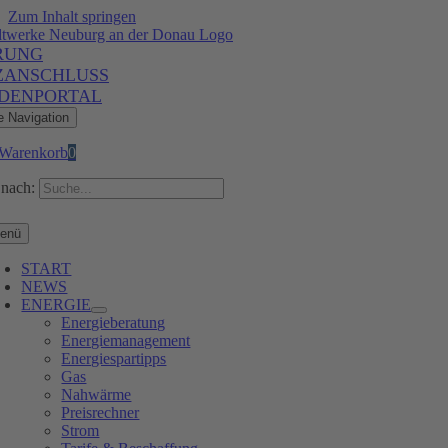
Zum Inhalt springen
RUNG
ZANSCHLUSS
DENPORTAL
e Navigation
Warenkorb
0
nach:
enü
START
NEWS
ENERGIE
Energieberatung
Energiemanagement
Energiespartipps
Gas
Nahwärme
Preisrechner
Strom