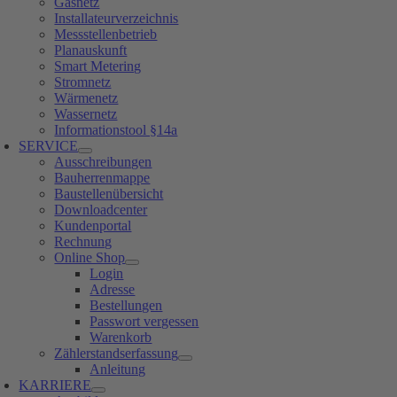
Gasnetz
Installateurverzeichnis
Messstellenbetrieb
Planauskunft
Smart Metering
Stromnetz
Wärmenetz
Wassernetz
Informationstool §14a
SERVICE
Ausschreibungen
Bauherrenmappe
Baustellenübersicht
Downloadcenter
Kundenportal
Rechnung
Online Shop
Login
Adresse
Bestellungen
Passwort vergessen
Warenkorb
Zählerstandserfassung
Anleitung
KARRIERE