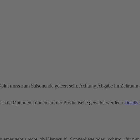
r Spint muss zum Saisonende geleert sein. Achtung Abgabe im Zeitrau
uf. Die Optionen können auf der Produktseite gewählt werden
/
Details
mer geht’s nicht, ob Klappstuhl, Sonnenliege oder –schirm - für nur 2