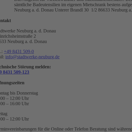
sämtliche Badeutensilien im eigenen Mietschrank bestens aufg
Neuburg a. d. Donau
Unterer Brandl 30 1/2
86633 Neuburg a.
ntakt
adtwerke Neuburg a. d. Donau
inrichsheimstraße 2
633 Neuburg a. d. Donau
l.:
+49 8431 509-0
il:
info@stadtwerke-neuburg.de
chnische Störung melden:
9 8431 509-123
fnungszeiten
ntag bis Donnerstag
:00 – 12:00 Uhr
:00 – 16:00 Uhr
eitag
:00 – 12:00 Uhr
rminvereinbarungen für die Online oder Telefon Beratung sind während 