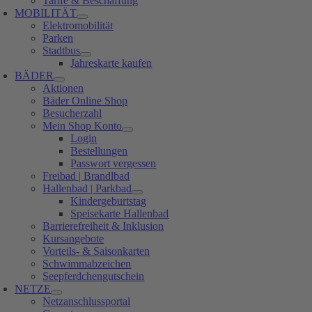
Tarife & Beschaffung
MOBILITÄT
Elektromobilität
Parken
Stadtbus
Jahreskarte kaufen
BÄDER
Aktionen
Bäder Online Shop
Besucherzahl
Mein Shop Konto
Login
Bestellungen
Passwort vergessen
Freibad | Brandlbad
Hallenbad | Parkbad
Kindergeburtstag
Speisekarte Hallenbad
Barrierefreiheit & Inklusion
Kursangebote
Vorteils- & Saisonkarten
Schwimmabzeichen
Seepferdchengutschein
NETZE
Netzanschlussportal