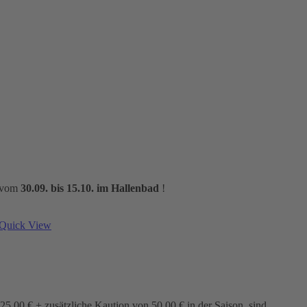
m vom
30.09. bis 15.10. im Hallenbad
!
Quick View
5,00 € + zusätzliche Kaution von 50,00 € in der Saison, sind