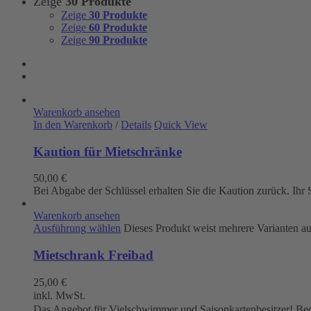
Zeige
30 Produkte
Zeige
30 Produkte
Zeige
60 Produkte
Zeige
90 Produkte
Warenkorb ansehen
In den Warenkorb
/
Details
Quick View
Kaution für Mietschränke
50,00
€
Bei Abgabe der Schlüssel erhalten Sie die Kaution zurück. Ih
Warenkorb ansehen
Ausführung wählen
Dieses Produkt weist mehrere Varianten a
Mietschrank Freibad
25,00
€
inkl. MwSt.
Das Angebot für Vielschwimmer und Saisonkartenbesitzer! Beque