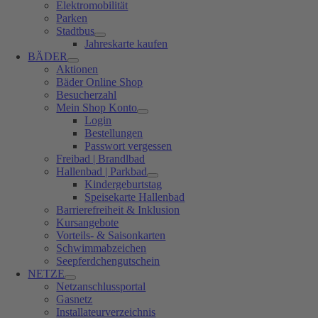
Elektromobilität
Parken
Stadtbus
Jahreskarte kaufen
BÄDER
Aktionen
Bäder Online Shop
Besucherzahl
Mein Shop Konto
Login
Bestellungen
Passwort vergessen
Freibad | Brandlbad
Hallenbad | Parkbad
Kindergeburtstag
Speisekarte Hallenbad
Barrierefreiheit & Inklusion
Kursangebote
Vorteils- & Saisonkarten
Schwimmabzeichen
Seepferdchengutschein
NETZE
Netzanschlussportal
Gasnetz
Installateurverzeichnis