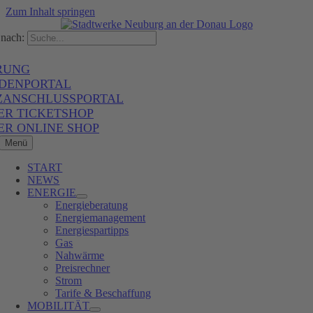
Zum Inhalt springen
nach:
RUNG
DENPORTAL
ZANSCHLUSSPORTAL
ER TICKETSHOP
ER ONLINE SHOP
Menü
START
NEWS
ENERGIE
Energieberatung
Energiemanagement
Energiespartipps
Gas
Nahwärme
Preisrechner
Strom
Tarife & Beschaffung
MOBILITÄT