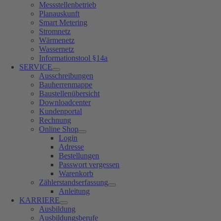
Messstellenbetrieb
Planauskunft
Smart Metering
Stromnetz
Wärmenetz
Wassernetz
Informationstool §14a
SERVICE
Ausschreibungen
Bauherrenmappe
Baustellenübersicht
Downloadcenter
Kundenportal
Rechnung
Online Shop
Login
Adresse
Bestellungen
Passwort vergessen
Warenkorb
Zählerstandserfassung
Anleitung
KARRIERE
Ausbildung
Ausbildungsberufe