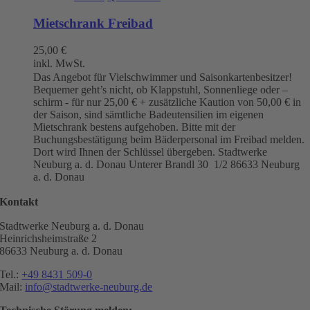
Mietschrank Freibad
25,00
€
inkl. MwSt.
Das Angebot für Vielschwimmer und Saisonkartenbesitzer!
Bequemer geht’s nicht, ob Klappstuhl, Sonnenliege oder –
schirm - für nur 25,00 € + zusätzliche Kaution von 50,00 € in
der Saison, sind sämtliche Badeutensilien im eigenen
Mietschrank bestens aufgehoben. Bitte mit der
Buchungsbestätigung beim Bäderpersonal im Freibad melden.
Dort wird Ihnen der Schlüssel übergeben. Stadtwerke
Neuburg a. d. Donau
Unterer Brandl 30 1/2
86633 Neuburg
a. d. Donau
Kontakt
Stadtwerke Neuburg a. d. Donau
Heinrichsheimstraße 2
86633 Neuburg a. d. Donau
Tel.:
+49 8431 509-0
Mail:
info@stadtwerke-neuburg.de