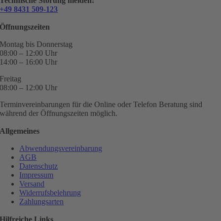
Technische Störung melden:
+49 8431 509-123
Öffnungszeiten
Montag bis Donnerstag
08:00 – 12:00 Uhr
14:00 – 16:00 Uhr
Freitag
08:00 – 12:00 Uhr
Terminvereinbarungen für die Online oder Telefon Beratung sind
während der Öffnungszeiten möglich.
Allgemeines
Abwendungsvereinbarung
AGB
Datenschutz
Impressum
Versand
Widerrufsbelehrung
Zahlungsarten
Hilfreiche Links