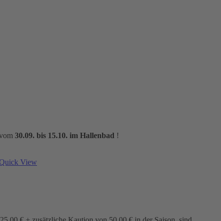
m vom
30.09. bis 15.10. im Hallenbad
!
Quick View
5,00 € + zusätzliche Kaution von 50,00 € in der Saison, sind