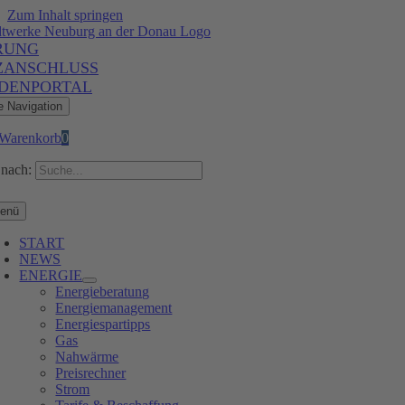
Zum Inhalt springen
RUNG
ZANSCHLUSS
DENPORTAL
e Navigation
Warenkorb
0
nach:
enü
START
NEWS
ENERGIE
Energieberatung
Energiemanagement
Energiespartipps
Gas
Nahwärme
Preisrechner
Strom