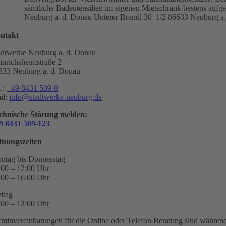
sämtliche Badeutensilien im eigenen Mietschrank bestens aufg
Neuburg a. d. Donau
Unterer Brandl 30 1/2
86633 Neuburg a.
ntakt
adtwerke Neuburg a. d. Donau
inrichsheimstraße 2
633 Neuburg a. d. Donau
l.:
+49 8431 509-0
il:
info@stadtwerke-neuburg.de
chnische Störung melden:
9 8431 509-123
fnungszeiten
ntag bis Donnerstag
:00 – 12:00 Uhr
:00 – 16:00 Uhr
eitag
:00 – 12:00 Uhr
rminvereinbarungen für die Online oder Telefon Beratung sind während 