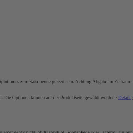
r Spint muss zum Saisonende geleert sein. Achtung Abgabe im Zeitrau
uf. Die Optionen können auf der Produktseite gewählt werden
/
Details
mer geht’s nicht, ob Klappstuhl, Sonnenliege oder –schirm - für nur 2