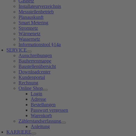
Gasnetz
Installateurverzeichnis
Messstellenbetrieb
Planauskunft
Smart Metering
Stromnetz
Wärmenetz
Wassernetz
Informationstool §14a
SERVICE
Ausschreibungen
Bauherrenmappe
Baustellenübersicht
Downloadcenter
Kundenportal
Rechnung
Online Shop
Login
Adresse
Bestellungen
Passwort vergessen
Warenkorb
Zählerstandserfassung
Anleitung
KARRIERE