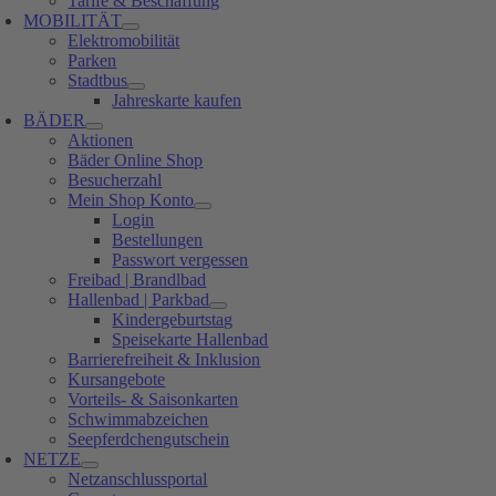
Tarife & Beschaffung
MOBILITÄT
Elektromobilität
Parken
Stadtbus
Jahreskarte kaufen
BÄDER
Aktionen
Bäder Online Shop
Besucherzahl
Mein Shop Konto
Login
Bestellungen
Passwort vergessen
Freibad | Brandlbad
Hallenbad | Parkbad
Kindergeburtstag
Speisekarte Hallenbad
Barrierefreiheit & Inklusion
Kursangebote
Vorteils- & Saisonkarten
Schwimmabzeichen
Seepferdchengutschein
NETZE
Netzanschlussportal