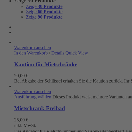
Zeige
30 Produkte
Zeige
30 Produkte
Zeige
60 Produkte
Zeige
90 Produkte
Warenkorb ansehen
In den Warenkorb
/
Details
Quick View
Kaution für Mietschränke
50,00
€
Bei Abgabe der Schlüssel erhalten Sie die Kaution zurück. Ih
Warenkorb ansehen
Ausführung wählen
Dieses Produkt weist mehrere Varianten a
Mietschrank Freibad
25,00
€
inkl. MwSt.
Das Angebot für Vielschwimmer und Saisonkartenbesitzer! Beque