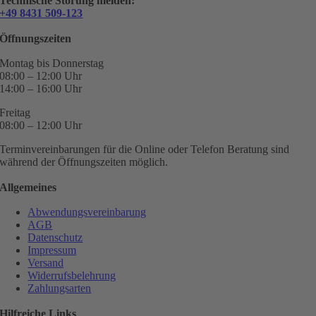
Technische Störung melden:
+49 8431 509-123
Öffnungszeiten
Montag bis Donnerstag
08:00 – 12:00 Uhr
14:00 – 16:00 Uhr
Freitag
08:00 – 12:00 Uhr
Terminvereinbarungen für die Online oder Telefon Beratung sind
während der Öffnungszeiten möglich.
Allgemeines
Abwendungsvereinbarung
AGB
Datenschutz
Impressum
Versand
Widerrufsbelehrung
Zahlungsarten
Hilfreiche Links