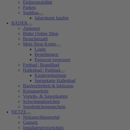
Elektromobilität
Parken
Stadtbus
Jahreskarte kaufen
BÄDER
Aktionen
Bäder Online Shop
Besucherzahl
Mein Shop Konto
Login
Bestellungen
Passwort vergessen
Freibad | Brandlbad
Hallenbad | Parkbad
Kindergeburtstag
Speisekarte Hallenbad
Barrierefreiheit & Inklusion
Kursangebote
Vorteils- & Saisonkarten
Schwimmabzeichen
Seepferdchengutschein
NETZE
Netzanschlussportal
Gasnetz
Installateurverzeichnis