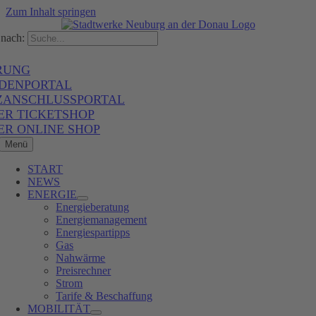
Zum Inhalt springen
nach:
RUNG
DENPORTAL
ZANSCHLUSSPORTAL
ER TICKETSHOP
ER ONLINE SHOP
Menü
START
NEWS
ENERGIE
Energieberatung
Energiemanagement
Energiespartipps
Gas
Nahwärme
Preisrechner
Strom
Tarife & Beschaffung
MOBILITÄT