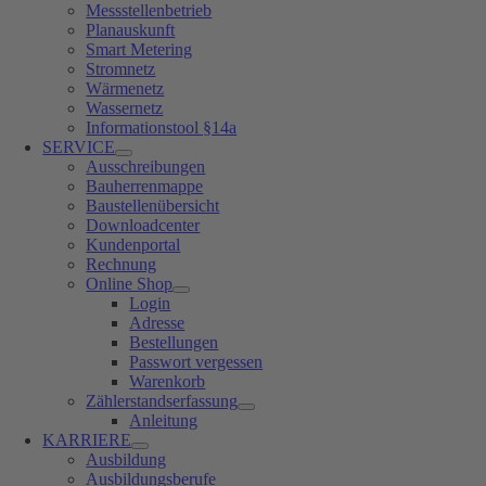
Messstellenbetrieb
Planauskunft
Smart Metering
Stromnetz
Wärmenetz
Wassernetz
Informationstool §14a
SERVICE
Ausschreibungen
Bauherrenmappe
Baustellenübersicht
Downloadcenter
Kundenportal
Rechnung
Online Shop
Login
Adresse
Bestellungen
Passwort vergessen
Warenkorb
Zählerstandserfassung
Anleitung
KARRIERE
Ausbildung
Ausbildungsberufe