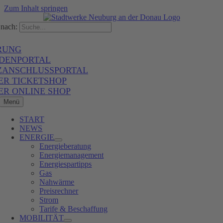
Zum Inhalt springen
nach:
RUNG
DENPORTAL
ZANSCHLUSSPORTAL
ER TICKETSHOP
ER ONLINE SHOP
Menü
START
NEWS
ENERGIE
Energieberatung
Energiemanagement
Energiespartipps
Gas
Nahwärme
Preisrechner
Strom
Tarife & Beschaffung
MOBILITÄT