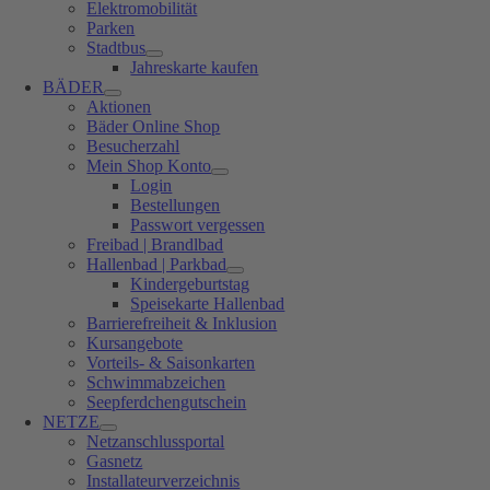
Elektromobilität
Parken
Stadtbus
Jahreskarte kaufen
BÄDER
Aktionen
Bäder Online Shop
Besucherzahl
Mein Shop Konto
Login
Bestellungen
Passwort vergessen
Freibad | Brandlbad
Hallenbad | Parkbad
Kindergeburtstag
Speisekarte Hallenbad
Barrierefreiheit & Inklusion
Kursangebote
Vorteils- & Saisonkarten
Schwimmabzeichen
Seepferdchengutschein
NETZE
Netzanschlussportal
Gasnetz
Installateurverzeichnis