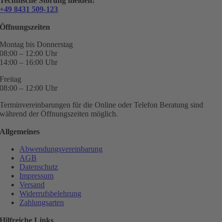
Technische Störung melden:
+49 8431 509-123
Öffnungszeiten
Montag bis Donnerstag
08:00 – 12:00 Uhr
14:00 – 16:00 Uhr
Freitag
08:00 – 12:00 Uhr
Terminvereinbarungen für die Online oder Telefon Beratung sind
während der Öffnungszeiten möglich.
Allgemeines
Abwendungsvereinbarung
AGB
Datenschutz
Impressum
Versand
Widerrufsbelehrung
Zahlungsarten
Hilfreiche Links