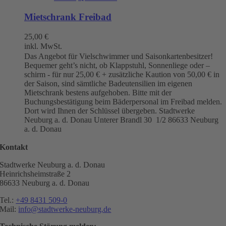
Mietschrank Freibad
25,00
€
inkl. MwSt.
Das Angebot für Vielschwimmer und Saisonkartenbesitzer!
Bequemer geht’s nicht, ob Klappstuhl, Sonnenliege oder –
schirm - für nur 25,00 € + zusätzliche Kaution von 50,00 € in
der Saison, sind sämtliche Badeutensilien im eigenen
Mietschrank bestens aufgehoben. Bitte mit der
Buchungsbestätigung beim Bäderpersonal im Freibad melden.
Dort wird Ihnen der Schlüssel übergeben. Stadtwerke
Neuburg a. d. Donau
Unterer Brandl 30 1/2
86633 Neuburg
a. d. Donau
Kontakt
Stadtwerke Neuburg a. d. Donau
Heinrichsheimstraße 2
86633 Neuburg a. d. Donau
Tel.:
+49 8431 509-0
Mail:
info@stadtwerke-neuburg.de