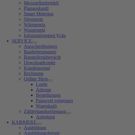
Messstellenbetrieb
Planauskunft
Smart Metering
Stromnetz
Wärmenetz
Wassernetz
Informationstool §14a
SERVICE
Ausschreibungen
Bauherrenmappe
Baustellenübersicht
Downloadcenter
Kundenportal
Rechnung
Online Shop
Login
Adresse
Bestellungen
Passwort vergessen
Warenkorb
Zählerstandserfassung
Anleitung
KARRIERE
Ausbildung
Ausbildungsberufe