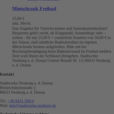
Mietschrank Freibad
25,00
€
inkl. MwSt.
Das Angebot für Vielschwimmer und Saisonkartenbesitzer!
Bequemer geht’s nicht, ob Klappstuhl, Sonnenliege oder –
schirm - für nur 25,00 € + zusätzliche Kaution von 50,00 € in
der Saison, sind sämtliche Badeutensilien im eigenen
Mietschrank bestens aufgehoben. Bitte mit der
Buchungsbestätigung beim Bäderpersonal im Freibad melden.
Dort wird Ihnen der Schlüssel übergeben. Stadtwerke
Neuburg a. d. Donau
Unterer Brandl 30 1/2
86633 Neuburg
a. d. Donau
Kontakt
Stadtwerke Neuburg a. d. Donau
Heinrichsheimstraße 2
86633 Neuburg a. d. Donau
Tel.:
+49 8431 509-0
Mail:
info@stadtwerke-neuburg.de