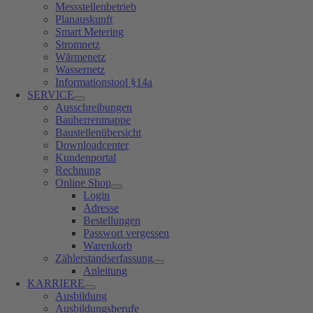
Messstellenbetrieb
Planauskunft
Smart Metering
Stromnetz
Wärmenetz
Wassernetz
Informationstool §14a
SERVICE
Ausschreibungen
Bauherrenmappe
Baustellenübersicht
Downloadcenter
Kundenportal
Rechnung
Online Shop
Login
Adresse
Bestellungen
Passwort vergessen
Warenkorb
Zählerstandserfassung
Anleitung
KARRIERE
Ausbildung
Ausbildungsberufe