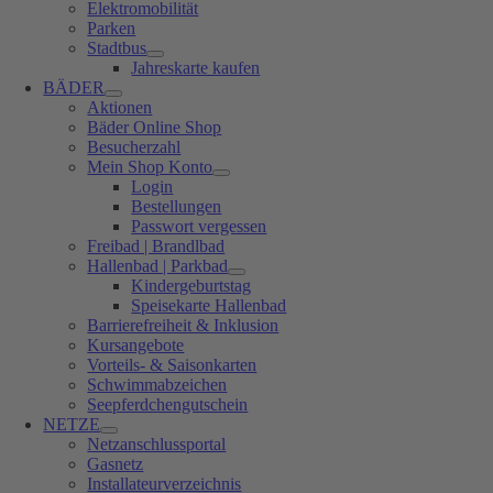
Elektromobilität
Parken
Stadtbus
Jahreskarte kaufen
BÄDER
Aktionen
Bäder Online Shop
Besucherzahl
Mein Shop Konto
Login
Bestellungen
Passwort vergessen
Freibad | Brandlbad
Hallenbad | Parkbad
Kindergeburtstag
Speisekarte Hallenbad
Barrierefreiheit & Inklusion
Kursangebote
Vorteils- & Saisonkarten
Schwimmabzeichen
Seepferdchengutschein
NETZE
Netzanschlussportal
Gasnetz
Installateurverzeichnis