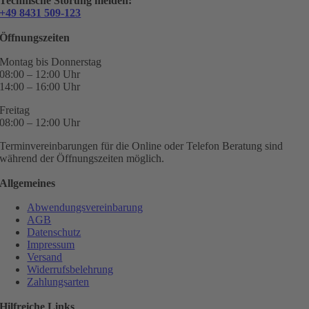
Technische Störung melden:
+49 8431 509-123
Öffnungszeiten
Montag bis Donnerstag
08:00 – 12:00 Uhr
14:00 – 16:00 Uhr
Freitag
08:00 – 12:00 Uhr
Terminvereinbarungen für die Online oder Telefon Beratung sind
während der Öffnungszeiten möglich.
Allgemeines
Abwendungsvereinbarung
AGB
Datenschutz
Impressum
Versand
Widerrufsbelehrung
Zahlungsarten
Hilfreiche Links