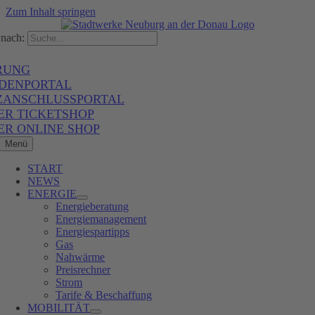
Zum Inhalt springen
nach:
RUNG
DENPORTAL
ZANSCHLUSSPORTAL
ER TICKETSHOP
ER ONLINE SHOP
Menü
START
NEWS
ENERGIE
Energieberatung
Energiemanagement
Energiespartipps
Gas
Nahwärme
Preisrechner
Strom
Tarife & Beschaffung
MOBILITÄT