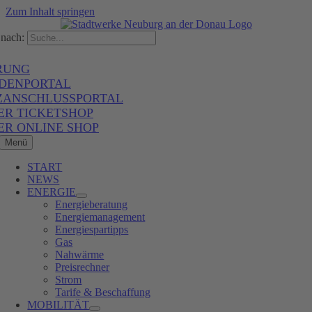
Zum Inhalt springen
nach:
RUNG
DENPORTAL
ZANSCHLUSSPORTAL
ER TICKETSHOP
ER ONLINE SHOP
Menü
START
NEWS
ENERGIE
Energieberatung
Energiemanagement
Energiespartipps
Gas
Nahwärme
Preisrechner
Strom
Tarife & Beschaffung
MOBILITÄT