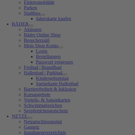
Elektromobilität
Parken
Stadtbus
Jahreskarte kaufen
BÄDER
Aktionen
Bäder Online Shop
Besucherzahl
Mein Shop Konto
Login
Bestellungen
Passwort vergessen
Freibad | Brandlbad
Hallenbad | Parkbad
Kindergeburtstag
Speisekarte Hallenbad
Barrierefreiheit & Inklusion
Kursangebote
Vorteils- & Saisonkarten
Schwimmabzeichen
Seepferdchengutschein
NETZE
Netzanschlussportal
Gasnetz
Installateurverzeichnis