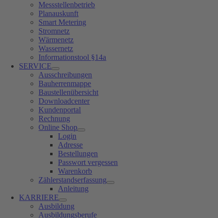
Messstellenbetrieb
Planauskunft
Smart Metering
Stromnetz
Wärmenetz
Wassernetz
Informationstool §14a
SERVICE
Ausschreibungen
Bauherrenmappe
Baustellenübersicht
Downloadcenter
Kundenportal
Rechnung
Online Shop
Login
Adresse
Bestellungen
Passwort vergessen
Warenkorb
Zählerstandserfassung
Anleitung
KARRIERE
Ausbildung
Ausbildungsberufe