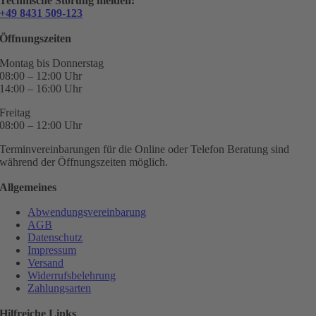
Technische Störung melden:
+49 8431 509-123
Öffnungszeiten
Montag bis Donnerstag
08:00 – 12:00 Uhr
14:00 – 16:00 Uhr
Freitag
08:00 – 12:00 Uhr
Terminvereinbarungen für die Online oder Telefon Beratung sind
während der Öffnungszeiten möglich.
Allgemeines
Abwendungsvereinbarung
AGB
Datenschutz
Impressum
Versand
Widerrufsbelehrung
Zahlungsarten
Hilfreiche Links