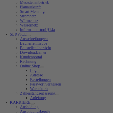
Messstellenbetrieb
Planauskunft
Smart Metering
Stromnetz
Wärmenetz
Wassernetz
Informationstool §14a
SERVICE
Ausschreibungen
Bauherrenmappe
Baustellenübersicht
Downloadcenter
Kundenportal
Rechnung
Online Shop
Login
Adresse
Bestellungen
Passwort vergessen
Warenkorb
Zählerstandserfassung
Anleitung
KARRIERE
Ausbildung
Ausbildungsberufe