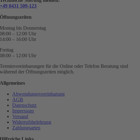
Technische Störung melden:
+49 8431 509-123
Öffnungszeiten
Montag bis Donnerstag
08:00 – 12:00 Uhr
14:00 – 16:00 Uhr
Freitag
08:00 – 12:00 Uhr
Terminvereinbarungen für die Online oder Telefon Beratung sind
während der Öffnungszeiten möglich.
Allgemeines
Abwendungsvereinbarung
AGB
Datenschutz
Impressum
Versand
Widerrufsbelehrung
Zahlungsarten
Hilfreiche Links