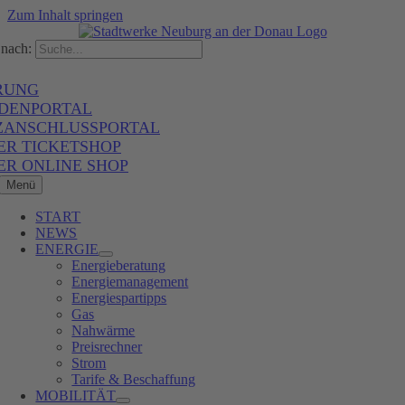
Zum Inhalt springen
nach:
RUNG
DENPORTAL
ZANSCHLUSSPORTAL
ER TICKETSHOP
ER ONLINE SHOP
Menü
START
NEWS
ENERGIE
Energieberatung
Energiemanagement
Energiespartipps
Gas
Nahwärme
Preisrechner
Strom
Tarife & Beschaffung
MOBILITÄT