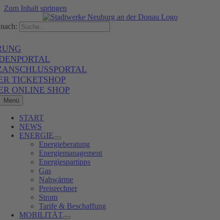
Zum Inhalt springen
nach:
RUNG
DENPORTAL
ZANSCHLUSSPORTAL
ER TICKETSHOP
ER ONLINE SHOP
Menü
START
NEWS
ENERGIE
Energieberatung
Energiemanagement
Energiespartipps
Gas
Nahwärme
Preisrechner
Strom
Tarife & Beschaffung
MOBILITÄT