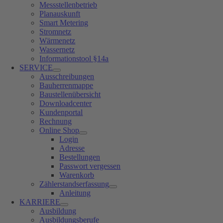
Messstellenbetrieb
Planauskunft
Smart Metering
Stromnetz
Wärmenetz
Wassernetz
Informationstool §14a
SERVICE
Ausschreibungen
Bauherrenmappe
Baustellenübersicht
Downloadcenter
Kundenportal
Rechnung
Online Shop
Login
Adresse
Bestellungen
Passwort vergessen
Warenkorb
Zählerstandserfassung
Anleitung
KARRIERE
Ausbildung
Ausbildungsberufe