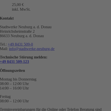
25,00
€
inkl. MwSt.
Kontakt
Stadtwerke Neuburg a. d. Donau
Heinrichsheimstraße 2
86633 Neuburg a. d. Donau
Tel.:
+49 8431 509-0
Mail:
info@stadtwerke-neuburg.de
Technische Störung melden:
+49 8431 509-123
Öffnungszeiten
Montag bis Donnerstag
08:00 – 12:00 Uhr
14:00 – 16:00 Uhr
Freitag
08:00 – 12:00 Uhr
Terminvereinbarungen für die Online oder Telefon Beratung sind