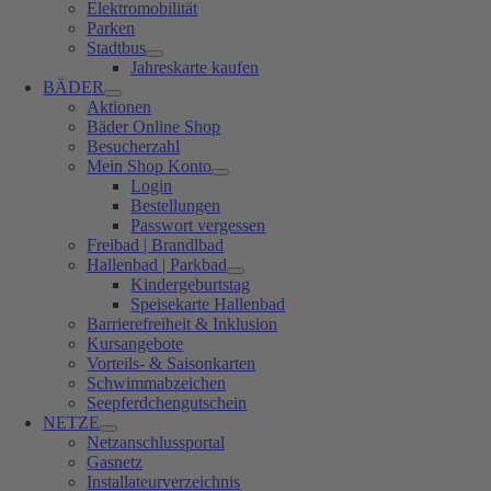
Elektromobilität
Parken
Stadtbus
Jahreskarte kaufen
BÄDER
Aktionen
Bäder Online Shop
Besucherzahl
Mein Shop Konto
Login
Bestellungen
Passwort vergessen
Freibad | Brandlbad
Hallenbad | Parkbad
Kindergeburtstag
Speisekarte Hallenbad
Barrierefreiheit & Inklusion
Kursangebote
Vorteils- & Saisonkarten
Schwimmabzeichen
Seepferdchengutschein
NETZE
Netzanschlussportal
Gasnetz
Installateurverzeichnis