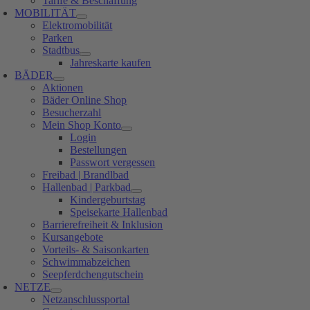
Tarife & Beschaffung
MOBILITÄT
Elektromobilität
Parken
Stadtbus
Jahreskarte kaufen
BÄDER
Aktionen
Bäder Online Shop
Besucherzahl
Mein Shop Konto
Login
Bestellungen
Passwort vergessen
Freibad | Brandlbad
Hallenbad | Parkbad
Kindergeburtstag
Speisekarte Hallenbad
Barrierefreiheit & Inklusion
Kursangebote
Vorteils- & Saisonkarten
Schwimmabzeichen
Seepferdchengutschein
NETZE
Netzanschlussportal