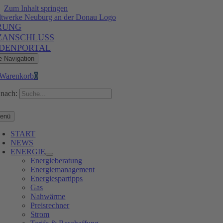
Zum Inhalt springen
RUNG
ZANSCHLUSS
DENPORTAL
e Navigation
Warenkorb
0
nach:
enü
START
NEWS
ENERGIE
Energieberatung
Energiemanagement
Energiespartipps
Gas
Nahwärme
Preisrechner
Strom