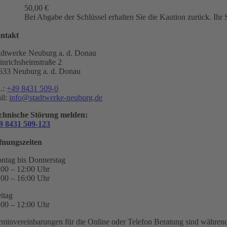
50,00
€
Bei Abgabe der Schlüssel erhalten Sie die Kaution zurück. Ih
ntakt
adtwerke Neuburg a. d. Donau
inrichsheimstraße 2
633 Neuburg a. d. Donau
l.:
+49 8431 509-0
il:
info@stadtwerke-neuburg.de
chnische Störung melden:
9 8431 509-123
fnungszeiten
ntag bis Donnerstag
:00 – 12:00 Uhr
:00 – 16:00 Uhr
eitag
:00 – 12:00 Uhr
rminvereinbarungen für die Online oder Telefon Beratung sind während 