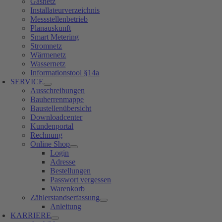
Gasnetz
Installateurverzeichnis
Messstellenbetrieb
Planauskunft
Smart Metering
Stromnetz
Wärmenetz
Wassernetz
Informationstool §14a
SERVICE
Ausschreibungen
Bauherrenmappe
Baustellenübersicht
Downloadcenter
Kundenportal
Rechnung
Online Shop
Login
Adresse
Bestellungen
Passwort vergessen
Warenkorb
Zählerstandserfassung
Anleitung
KARRIERE