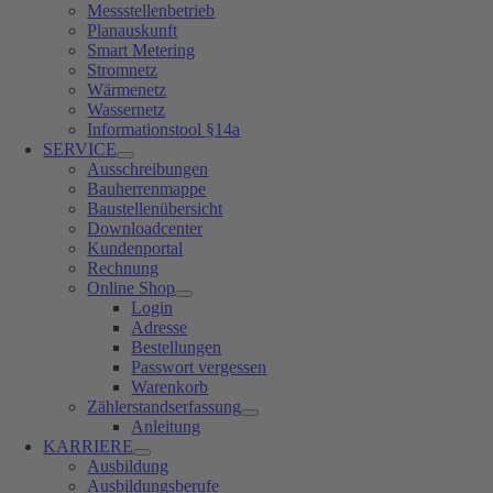
Messstellenbetrieb
Planauskunft
Smart Metering
Stromnetz
Wärmenetz
Wassernetz
Informationstool §14a
SERVICE
Ausschreibungen
Bauherrenmappe
Baustellenübersicht
Downloadcenter
Kundenportal
Rechnung
Online Shop
Login
Adresse
Bestellungen
Passwort vergessen
Warenkorb
Zählerstandserfassung
Anleitung
KARRIERE
Ausbildung
Ausbildungsberufe