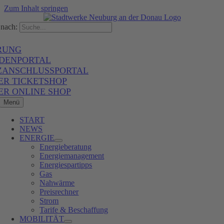
Zum Inhalt springen
nach:
RUNG
DENPORTAL
ZANSCHLUSSPORTAL
ER TICKETSHOP
ER ONLINE SHOP
Menü
START
NEWS
ENERGIE
Energieberatung
Energiemanagement
Energiespartipps
Gas
Nahwärme
Preisrechner
Strom
Tarife & Beschaffung
MOBILITÄT