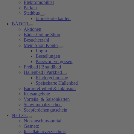
Elektromobilität
Parken
Stadtbus
Jahreskarte kaufen
BÄDER
Aktionen
Bäder Online Shop
Besucherzahl
Mein Shop Konto
Login
Bestellungen
Passwort vergessen
Freibad | Brandlbad
Hallenbad | Parkbad
Kindergeburtstag
Speisekarte Hallenbad
Barrierefreiheit & Inklusion
Kursangebote
Vorteils- & Saisonkarten
Schwimmabzeichen
Seepferdchengutschein
NETZE
Netzanschlussportal
Gasnetz
Installateurverzeichnis