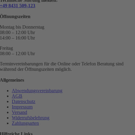
Technische Störung melden:
+49 8431 509-123
Öffnungszeiten
Montag bis Donnerstag
08:00 – 12:00 Uhr
14:00 – 16:00 Uhr
Freitag
08:00 – 12:00 Uhr
Terminvereinbarungen für die Online oder Telefon Beratung sind
während der Öffnungszeiten möglich.
Allgemeines
Abwendungsvereinbarung
AGB
Datenschutz
Impressum
Versand
Widerrufsbelehrung
Zahlungsarten
Hilfreiche Links