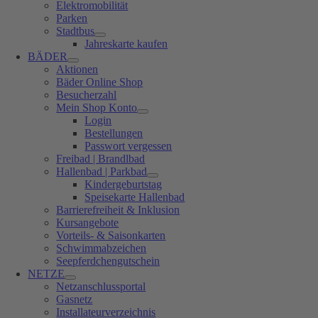
Elektromobilität
Parken
Stadtbus
Jahreskarte kaufen
BÄDER
Aktionen
Bäder Online Shop
Besucherzahl
Mein Shop Konto
Login
Bestellungen
Passwort vergessen
Freibad | Brandlbad
Hallenbad | Parkbad
Kindergeburtstag
Speisekarte Hallenbad
Barrierefreiheit & Inklusion
Kursangebote
Vorteils- & Saisonkarten
Schwimmabzeichen
Seepferdchengutschein
NETZE
Netzanschlussportal
Gasnetz
Installateurverzeichnis