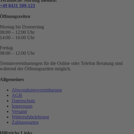
Technische Störung melden:
+49 8431 509-123
Öffnungszeiten
Montag bis Donnerstag
08:00 – 12:00 Uhr
14:00 – 16:00 Uhr
Freitag
08:00 – 12:00 Uhr
Terminvereinbarungen für die Online oder Telefon Beratung sind
während der Öffnungszeiten möglich.
Allgemeines
Abwendungsvereinbarung
AGB
Datenschutz
Impressum
Versand
Widerrufsbelehrung
Zahlungsarten
Hilfreiche Links