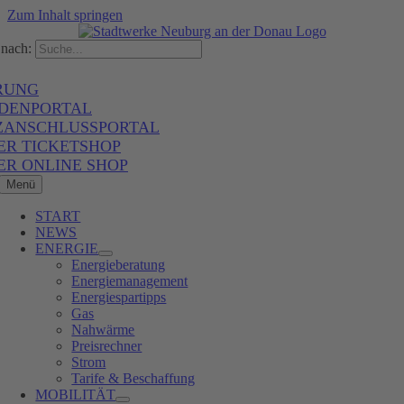
Zum Inhalt springen
nach:
RUNG
DENPORTAL
ZANSCHLUSSPORTAL
ER TICKETSHOP
ER ONLINE SHOP
Menü
START
NEWS
ENERGIE
Energieberatung
Energiemanagement
Energiespartipps
Gas
Nahwärme
Preisrechner
Strom
Tarife & Beschaffung
MOBILITÄT