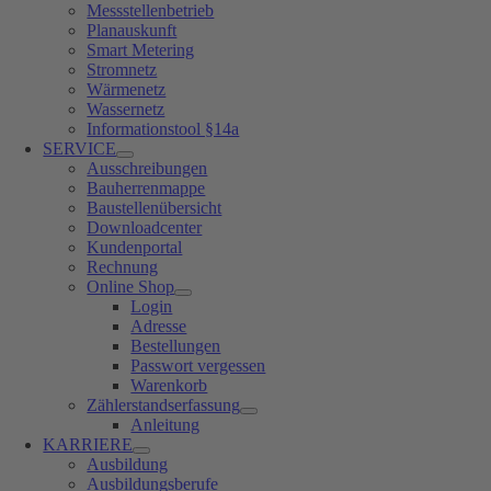
Messstellenbetrieb
Planauskunft
Smart Metering
Stromnetz
Wärmenetz
Wassernetz
Informationstool §14a
SERVICE
Ausschreibungen
Bauherrenmappe
Baustellenübersicht
Downloadcenter
Kundenportal
Rechnung
Online Shop
Login
Adresse
Bestellungen
Passwort vergessen
Warenkorb
Zählerstandserfassung
Anleitung
KARRIERE
Ausbildung
Ausbildungsberufe