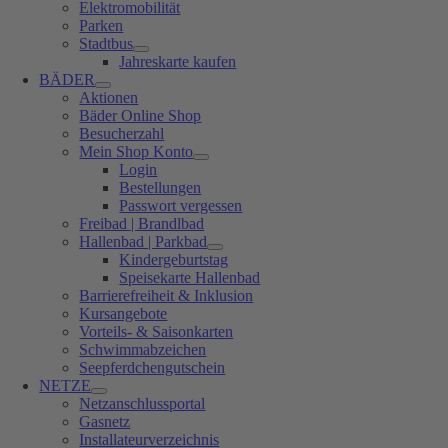
Elektromobilität
Parken
Stadtbus
Jahreskarte kaufen
BÄDER
Aktionen
Bäder Online Shop
Besucherzahl
Mein Shop Konto
Login
Bestellungen
Passwort vergessen
Freibad | Brandlbad
Hallenbad | Parkbad
Kindergeburtstag
Speisekarte Hallenbad
Barrierefreiheit & Inklusion
Kursangebote
Vorteils- & Saisonkarten
Schwimmabzeichen
Seepferdchengutschein
NETZE
Netzanschlussportal
Gasnetz
Installateurverzeichnis