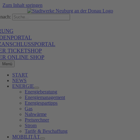
Zum Inhalt springen
nach:
RUNG
DENPORTAL
ZANSCHLUSSPORTAL
ER TICKETSHOP
ER ONLINE SHOP
Menü
START
NEWS
ENERGIE
Energieberatung
Energiemanagement
Energiespartipps
Gas
Nahwärme
Preisrechner
Strom
Tarife & Beschaffung
MOBILITÄT