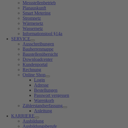
Messstellenbetrieb
Planauskunft
Smart Metering
Stromnetz
Wärmenetz
Wassernetz
Informationstool §14a
SERVICE
Ausschreibungen
Bauherrenmappe
Baustellenübersicht
Downloadcenter
Kundenportal
Rechnung
Online Shop
Login
Adresse
Bestellungen
Passwort vergessen
Warenkorb
Zählerstandserfassung
Anleitung
KARRIERE
Ausbildung
Ausbildungsberufe