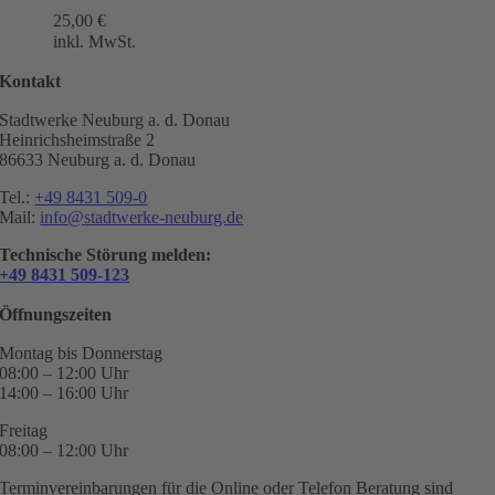
25,00
€
inkl. MwSt.
Kontakt
Stadtwerke Neuburg a. d. Donau
Heinrichsheimstraße 2
86633 Neuburg a. d. Donau
Tel.:
+49 8431 509-0
Mail:
info@stadtwerke-neuburg.de
Technische Störung melden:
+49 8431 509-123
Öffnungszeiten
Montag bis Donnerstag
08:00 – 12:00 Uhr
14:00 – 16:00 Uhr
Freitag
08:00 – 12:00 Uhr
Terminvereinbarungen für die Online oder Telefon Beratung sind