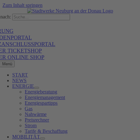
Zum Inhalt springen
nach:
RUNG
DENPORTAL
ZANSCHLUSSPORTAL
ER TICKETSHOP
ER ONLINE SHOP
Menü
START
NEWS
ENERGIE
Energieberatung
Energiemanagement
Energiespartipps
Gas
Nahwärme
Preisrechner
Strom
Tarife & Beschaffung
MOBILITÄT