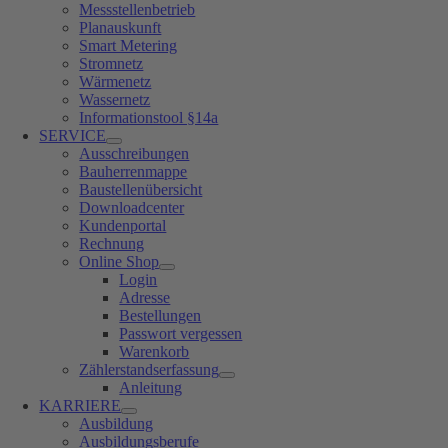
Messstellenbetrieb
Planauskunft
Smart Metering
Stromnetz
Wärmenetz
Wassernetz
Informationstool §14a
SERVICE
Ausschreibungen
Bauherrenmappe
Baustellenübersicht
Downloadcenter
Kundenportal
Rechnung
Online Shop
Login
Adresse
Bestellungen
Passwort vergessen
Warenkorb
Zählerstandserfassung
Anleitung
KARRIERE
Ausbildung
Ausbildungsberufe