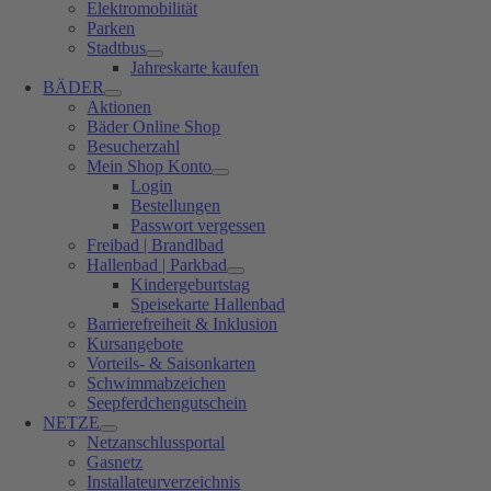
Elektromobilität
Parken
Stadtbus
Jahreskarte kaufen
BÄDER
Aktionen
Bäder Online Shop
Besucherzahl
Mein Shop Konto
Login
Bestellungen
Passwort vergessen
Freibad | Brandlbad
Hallenbad | Parkbad
Kindergeburtstag
Speisekarte Hallenbad
Barrierefreiheit & Inklusion
Kursangebote
Vorteils- & Saisonkarten
Schwimmabzeichen
Seepferdchengutschein
NETZE
Netzanschlussportal
Gasnetz
Installateurverzeichnis