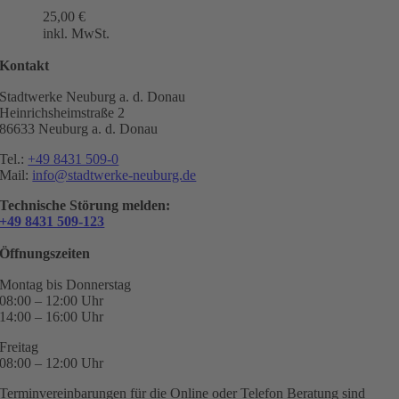
25,00
€
inkl. MwSt.
Kontakt
Stadtwerke Neuburg a. d. Donau
Heinrichsheimstraße 2
86633 Neuburg a. d. Donau
Tel.:
+49 8431 509-0
Mail:
info@stadtwerke-neuburg.de
Technische Störung melden:
+49 8431 509-123
Öffnungszeiten
Montag bis Donnerstag
08:00 – 12:00 Uhr
14:00 – 16:00 Uhr
Freitag
08:00 – 12:00 Uhr
Terminvereinbarungen für die Online oder Telefon Beratung sind