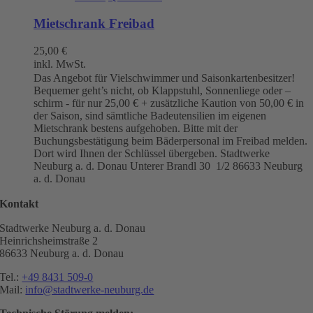
Mietschrank Freibad
25,00
€
inkl. MwSt.
Das Angebot für Vielschwimmer und Saisonkartenbesitzer!
Bequemer geht’s nicht, ob Klappstuhl, Sonnenliege oder –
schirm - für nur 25,00 € + zusätzliche Kaution von 50,00 € in
der Saison, sind sämtliche Badeutensilien im eigenen
Mietschrank bestens aufgehoben. Bitte mit der
Buchungsbestätigung beim Bäderpersonal im Freibad melden.
Dort wird Ihnen der Schlüssel übergeben. Stadtwerke
Neuburg a. d. Donau
Unterer Brandl 30 1/2
86633 Neuburg
a. d. Donau
Kontakt
Stadtwerke Neuburg a. d. Donau
Heinrichsheimstraße 2
86633 Neuburg a. d. Donau
Tel.:
+49 8431 509-0
Mail:
info@stadtwerke-neuburg.de