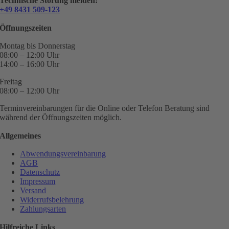
Technische Störung melden:
+49 8431 509-123
Öffnungszeiten
Montag bis Donnerstag
08:00 – 12:00 Uhr
14:00 – 16:00 Uhr
Freitag
08:00 – 12:00 Uhr
Terminvereinbarungen für die Online oder Telefon Beratung sind
während der Öffnungszeiten möglich.
Allgemeines
Abwendungsvereinbarung
AGB
Datenschutz
Impressum
Versand
Widerrufsbelehrung
Zahlungsarten
Hilfreiche Links