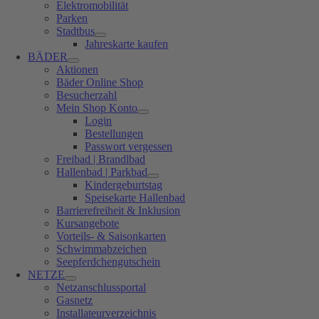
Elektromobilität
Parken
Stadtbus
Jahreskarte kaufen
BÄDER
Aktionen
Bäder Online Shop
Besucherzahl
Mein Shop Konto
Login
Bestellungen
Passwort vergessen
Freibad | Brandlbad
Hallenbad | Parkbad
Kindergeburtstag
Speisekarte Hallenbad
Barrierefreiheit & Inklusion
Kursangebote
Vorteils- & Saisonkarten
Schwimmabzeichen
Seepferdchengutschein
NETZE
Netzanschlussportal
Gasnetz
Installateurverzeichnis