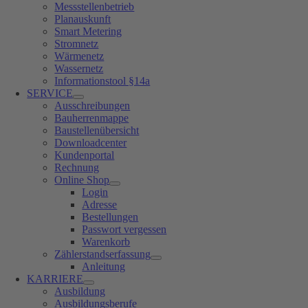
Messstellenbetrieb
Planauskunft
Smart Metering
Stromnetz
Wärmenetz
Wassernetz
Informationstool §14a
SERVICE
Ausschreibungen
Bauherrenmappe
Baustellenübersicht
Downloadcenter
Kundenportal
Rechnung
Online Shop
Login
Adresse
Bestellungen
Passwort vergessen
Warenkorb
Zählerstandserfassung
Anleitung
KARRIERE
Ausbildung
Ausbildungsberufe