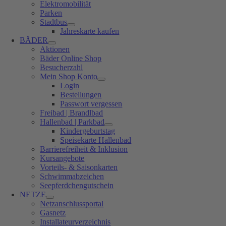
Elektromobilität
Parken
Stadtbus
Jahreskarte kaufen
BÄDER
Aktionen
Bäder Online Shop
Besucherzahl
Mein Shop Konto
Login
Bestellungen
Passwort vergessen
Freibad | Brandlbad
Hallenbad | Parkbad
Kindergeburtstag
Speisekarte Hallenbad
Barrierefreiheit & Inklusion
Kursangebote
Vorteils- & Saisonkarten
Schwimmabzeichen
Seepferdchengutschein
NETZE
Netzanschlussportal
Gasnetz
Installateurverzeichnis