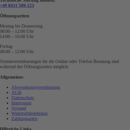
Technische Störung melden:
+49 8431 509-123
Öffnungszeiten
Montag bis Donnerstag
08:00 – 12:00 Uhr
14:00 – 16:00 Uhr
Freitag
08:00 – 12:00 Uhr
Terminvereinbarungen für die Online oder Telefon Beratung sind
während der Öffnungszeiten möglich.
Allgemeines
Abwendungsvereinbarung
AGB
Datenschutz
Impressum
Versand
Widerrufsbelehrung
Zahlungsarten
Hilfreiche Links