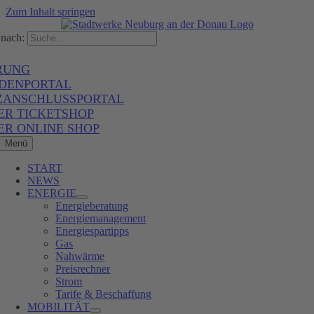
Zum Inhalt springen
nach:
RUNG
DENPORTAL
ZANSCHLUSSPORTAL
ER TICKETSHOP
ER ONLINE SHOP
Menü
START
NEWS
ENERGIE
Energieberatung
Energiemanagement
Energiespartipps
Gas
Nahwärme
Preisrechner
Strom
Tarife & Beschaffung
MOBILITÄT