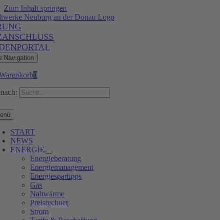
Zum Inhalt springen
RUNG
ZANSCHLUSS
DENPORTAL
e Navigation
Warenkorb
0
nach:
enü
START
NEWS
ENERGIE
Energieberatung
Energiemanagement
Energiespartipps
Gas
Nahwärme
Preisrechner
Strom