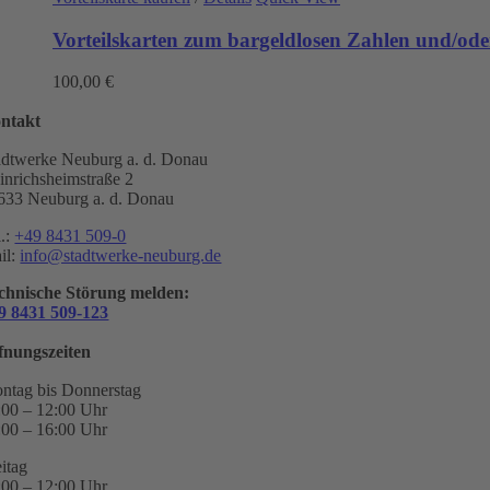
Vorteilskarten zum bargeldlosen Zahlen und/oder
100,00
€
ntakt
adtwerke Neuburg a. d. Donau
inrichsheimstraße 2
633 Neuburg a. d. Donau
l.:
+49 8431 509-0
il:
info@stadtwerke-neuburg.de
chnische Störung melden:
9 8431 509-123
fnungszeiten
ntag bis Donnerstag
:00 – 12:00 Uhr
:00 – 16:00 Uhr
eitag
:00 – 12:00 Uhr