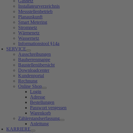
Gasnetz
Installateurverzeichnis
Messstellenbetrieb
Planauskunft
Smart Metering
Stromnetz
Wärmenetz
Wassernetz
Informationstool §14a
SERVICE
Ausschreibungen
Bauherrenmappe
Baustellenübersicht
Downloadcenter
Kundenportal
Rechnung
Online Shop
Login
Adresse
Bestellungen
Passwort vergessen
Warenkorb
Zählerstandserfassung
Anleitung
KARRIERE