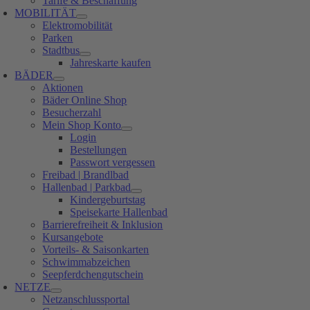
Tarife & Beschaffung
MOBILITÄT
Elektromobilität
Parken
Stadtbus
Jahreskarte kaufen
BÄDER
Aktionen
Bäder Online Shop
Besucherzahl
Mein Shop Konto
Login
Bestellungen
Passwort vergessen
Freibad | Brandlbad
Hallenbad | Parkbad
Kindergeburtstag
Speisekarte Hallenbad
Barrierefreiheit & Inklusion
Kursangebote
Vorteils- & Saisonkarten
Schwimmabzeichen
Seepferdchengutschein
NETZE
Netzanschlussportal