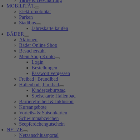
Tarife & Beschaffung
MOBILITÄT
Elektromobilität
Parken
Stadtbus
Jahreskarte kaufen
BÄDER
Aktionen
Bäder Online Shop
Besucherzahl
Mein Shop Konto
Login
Bestellungen
Passwort vergessen
Freibad | Brandlbad
Hallenbad | Parkbad
Kindergeburtstag
Speisekarte Hallenbad
Barrierefreiheit & Inklusion
Kursangebote
Vorteils- & Saisonkarten
Schwimmabzeichen
Seepferdchengutschein
NETZE
Netzanschlussportal