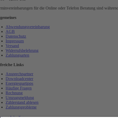
rminvereinbarungen für die Online oder Telefon Beratung sind während 
lgemeines
Abwendungsvereinbarung
AGB
Datenschutz
Impressum
Versand
Widerrufsbelehrung
Zahlungsarten
lfreiche Links
Ansprechpartner
Downloadcenter
Energiespartipps
Häufige Fragen
Rechnung
Umzugsmeldung
Zählerstand ablesen
Zahlungsprobleme
rtrag kündigen