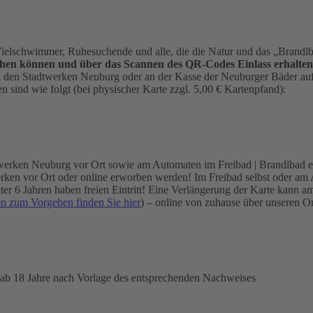
elschwimmer, Ruhesuchende und alle, die die Natur und das „Brandl
hen können und über das Scannen des QR-Codes Einlass erhalten
ei den Stadtwerken Neuburg oder an der Kasse der Neuburger Bäder auf 
 sind wie folgt (bei physischer Karte zzgl. 5,00 € Kartenpfand):
werken Neuburg vor Ort sowie am Automaten im Freibad | Brandlbad er
en vor Ort oder online erworben werden! Im Freibad selbst oder am Aut
 unter 6 Jahren haben freien Eintritt! Eine Verlängerung der Karte k
en zum Vorgehen finden Sie hier
) – online von zuhause über unseren 
 ab 18 Jahre nach Vorlage des entsprechenden Nachweises