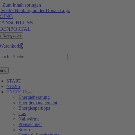
Zum Inhalt springen
RUNG
ZANSCHLUSS
DENPORTAL
e Navigation
Warenkorb
0
nach:
enü
START
NEWS
ENERGIE
Energieberatung
Energiemanagement
Energiespartipps
Gas
Nahwärme
Preisrechner
Strom