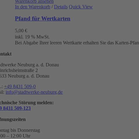
Warenkorb ansehen
In den Warenkorb
/
Details
Quick View
Pfand für Wertkarten
5,00
€
inkl. 19 % MwSt.
Bei Abgabe Ihrer leeren Wertkarte erhalten Sie das Karten-Pfa
ntakt
adtwerke Neuburg a. d. Donau
inrichsheimstraße 2
633 Neuburg a. d. Donau
l.:
+49 8431 509-0
il:
info@stadtwerke-neuburg.de
chnische Störung melden:
9 8431 509-123
fnungszeiten
ntag bis Donnerstag
:00 – 12:00 Uhr