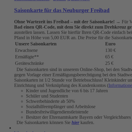
Saisonkarte für das Neuburger Freibad
Ohne Wartezeit ins Freibad – mit der Saisonkarte!
→ Für Vi
Bad einen QR-Code, mit dem Sie direkt zum Drehkreuz ge
ausstellen lassen. Lassen Sie hierfür Ihren QR-Code einfach b
Pfand in Höhe von 5,00 EUR an. Die Preise für die Saisonkarten
Unsere Saisonkarten
Euro
Erwachsene
130 €
Ermäßigte**
65 €
Geräteschränke
25 €
Die Saisonkarten sind in unserem Online-Shop, bei den Stadt
gegen Vorlage einer Ermäßigungsberechtigung bei den Stadtwerk
Saisonkarten ist 1/2 Stunde vor Betriebsschluss! Kleinkinder
Einrichtung und Verknüpfung des Kundenkontos (
Information
Kinder und Jugendliche von 6 bis 17 Jahren
Schüler und Studenten
Schwerbehinderte ab 50%
Sozialhilfeempfänger und Arbeitslose
Bundesfreiwilligendienstleistende
Besitzer der Ehrenamtskarte Bayern oder Vergleichbares
Die Saisonkarten können Sie
hier
kaufen.