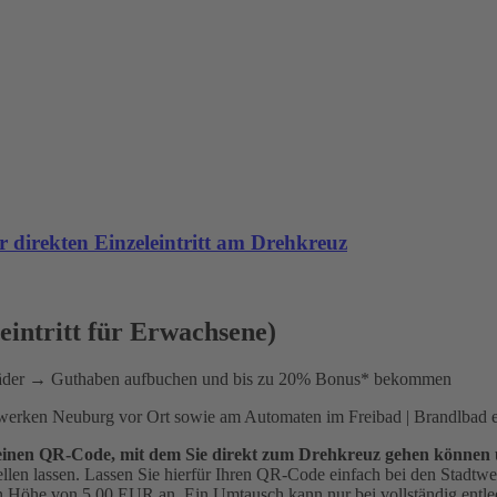
 direkten Einzeleintritt am Drehkreuz
leintritt für Erwachsene)
Bäder → Guthaben aufbuchen und bis zu 20% Bonus* bekommen
twerken Neuburg vor Ort sowie am Automaten im Freibad | Brandlbad er
ad einen QR-Code, mit dem Sie direkt zum Drehkreuz gehen können
ellen lassen. Lassen Sie hierfür Ihren QR-Code einfach bei den Stadt
in Höhe von 5,00 EUR an. Ein Umtausch kann nur bei vollständig entlee