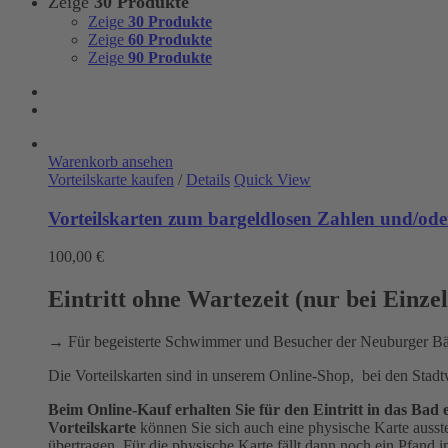
Zeige
30 Produkte
Zeige
30 Produkte
Zeige
60 Produkte
Zeige
90 Produkte
Warenkorb ansehen
Vorteilskarte kaufen
/
Details
Quick View
Vorteilskarten zum bargeldlosen Zahlen und/oder
100,00
€
Eintritt ohne Wartezeit (nur bei Einze
→ Für begeisterte Schwimmer und Besucher der Neuburger 
Die Vorteilskarten sind in unserem Online-Shop, bei den Stad
Beim Online-Kauf erhalten Sie für den Eintritt in das B
Vorteilskarte
können Sie sich auch eine physische Karte ausst
übertragen. Für die physische Karte fällt dann noch ein Pfand 