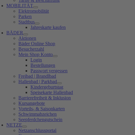
Tarife & Beschaffung
MOBILITÄT
Elektromobilität
Parken
Stadtbus
Jahreskarte kaufen
BÄDER
Aktionen
Bäder Online Shop
Besucherzahl
Mein Shop Konto
Login
Bestellungen
Passwort vergessen
Freibad | Brandlbad
Hallenbad | Parkbad
Kindergeburtstag
Speisekarte Hallenbad
Barrierefreiheit & Inklusion
Kursangebote
Vorteils- & Saisonkarten
Schwimmabzeichen
Seepferdchengutschein
NETZE
Netzanschlussportal