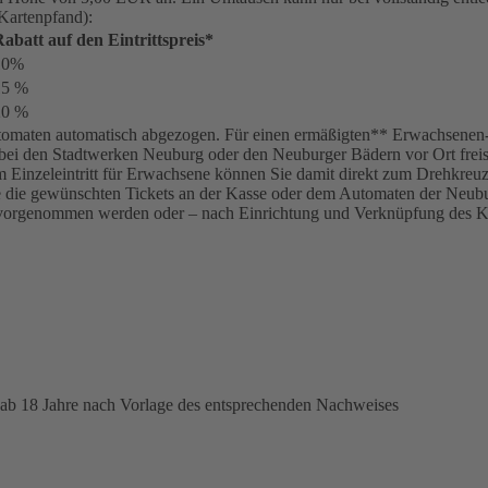
 Kartenpfand):
abatt auf den Eintrittspreis*
10%
15 %
20 %
omaten automatisch abgezogen. Für einen ermäßigten** Erwachsenen-Tar
bei den Stadtwerken Neuburg oder den Neuburger Bädern vor Ort freisc
inem Einzeleintritt für Erwachsene können Sie damit direkt zum Drehkre
ie die gewünschten Tickets an der Kasse oder dem Automaten der Neubur
vorgenommen werden oder – nach Einrichtung und Verknüpfung des K
 ab 18 Jahre nach Vorlage des entsprechenden Nachweises