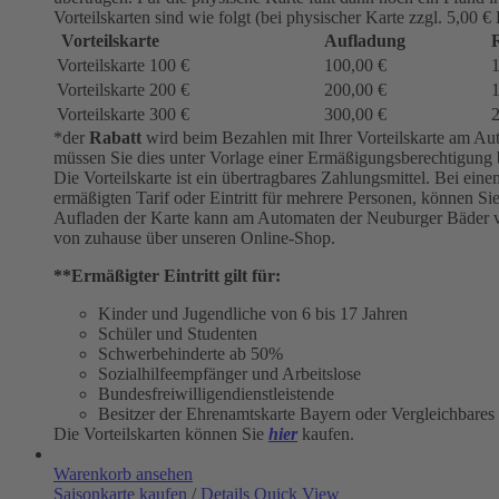
Vorteilskarten sind wie folgt (bei physischer Karte zzgl. 5,00 €
Vorteilskarte
Aufladung
R
Vorteilskarte 100 €
100,00 €
Vorteilskarte 200 €
200,00 €
Vorteilskarte 300 €
300,00 €
*der
Rabatt
wird beim Bezahlen mit Ihrer Vorteilskarte am Aut
müssen Sie dies unter Vorlage einer Ermäßigungsberechtigung 
Die Vorteilskarte ist ein übertragbares Zahlungsmittel. Bei e
ermäßigten Tarif oder Eintritt für mehrere Personen, können S
Aufladen der Karte kann am Automaten der Neuburger Bäder 
von zuhause über unseren Online-Shop.
**Ermäßigter Eintritt gilt für:
Kinder und Jugendliche von 6 bis 17 Jahren
Schüler und Studenten
Schwerbehinderte ab 50%
Sozialhilfeempfänger und Arbeitslose
Bundesfreiwilligendienstleistende
Besitzer der Ehrenamtskarte Bayern oder Vergleichbares
Die Vorteilskarten können Sie
hier
kaufen.
Warenkorb ansehen
Saisonkarte kaufen
/
Details
Quick View