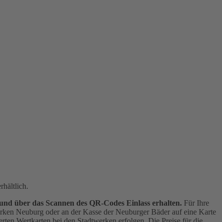
hältlich.
 und über das Scannen des QR-Codes Einlass erhalten.
Für Ihre
werken Neuburg oder an der Kasse der Neuburger Bäder auf eine Karte
rten Wertkarten bei den Stadtwerken erfolgen. Die Preise für die