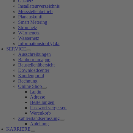
Gasnetz
Installateurverzeichnis
Messstellenbetrieb
Planauskunft
Smart Metering
Stromnetz
Wärmenetz
Wassernetz
Informationstool §14a
SERVICE
Ausschreibungen
Bauherrenmappe
Baustellenübersicht
Downloadcenter
Kundenportal
Rechnung
Online Shop
Login
Adresse
Bestellungen
Passwort vergessen
Warenkorb
Zählerstandserfassung
Anleitung
KARRIERE