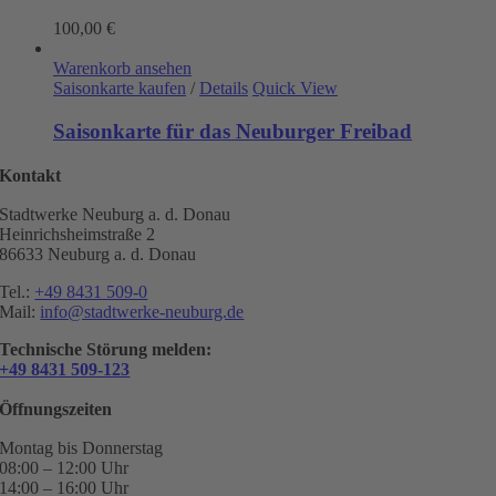
100,00
€
Warenkorb ansehen
Saisonkarte kaufen
/
Details
Quick View
Saisonkarte für das Neuburger Freibad
Kontakt
Stadtwerke Neuburg a. d. Donau
Heinrichsheimstraße 2
86633 Neuburg a. d. Donau
Tel.:
+49 8431 509-0
Mail:
info@stadtwerke-neuburg.de
Technische Störung melden:
+49 8431 509-123
Öffnungszeiten
Montag bis Donnerstag
08:00 – 12:00 Uhr
14:00 – 16:00 Uhr