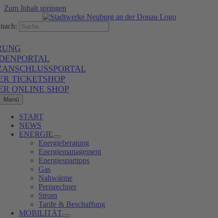
Zum Inhalt springen
nach:
RUNG
DENPORTAL
ZANSCHLUSSPORTAL
ER TICKETSHOP
ER ONLINE SHOP
Menü
START
NEWS
ENERGIE
Energieberatung
Energiemanagement
Energiespartipps
Gas
Nahwärme
Preisrechner
Strom
Tarife & Beschaffung
MOBILITÄT