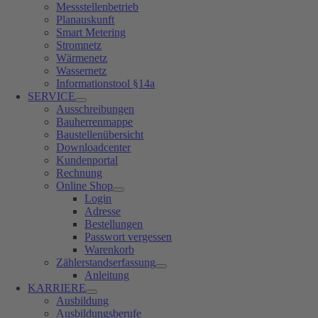
Messstellenbetrieb
Planauskunft
Smart Metering
Stromnetz
Wärmenetz
Wassernetz
Informationstool §14a
SERVICE
Ausschreibungen
Bauherrenmappe
Baustellenübersicht
Downloadcenter
Kundenportal
Rechnung
Online Shop
Login
Adresse
Bestellungen
Passwort vergessen
Warenkorb
Zählerstandserfassung
Anleitung
KARRIERE
Ausbildung
Ausbildungsberufe