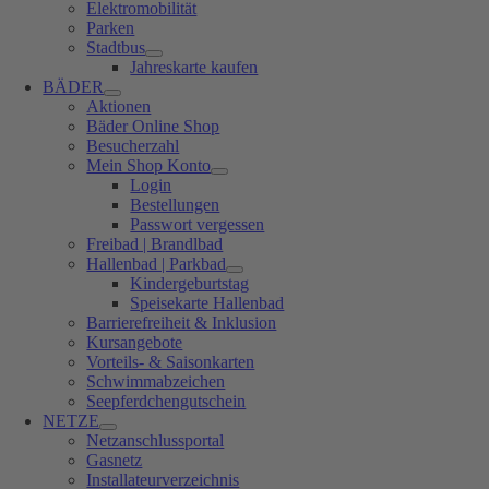
Elektromobilität
Parken
Stadtbus
Jahreskarte kaufen
BÄDER
Aktionen
Bäder Online Shop
Besucherzahl
Mein Shop Konto
Login
Bestellungen
Passwort vergessen
Freibad | Brandlbad
Hallenbad | Parkbad
Kindergeburtstag
Speisekarte Hallenbad
Barrierefreiheit & Inklusion
Kursangebote
Vorteils- & Saisonkarten
Schwimmabzeichen
Seepferdchengutschein
NETZE
Netzanschlussportal
Gasnetz
Installateurverzeichnis